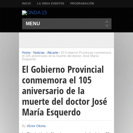
INICIO
LA ONDA EVENTOS
PROGRAMACIÓN
MENU
Home
/
Noticias
/
Alicante
/
El Gobierno Provincial conmemora
el 105 aniversario de la muerte del doctor José María
Esquerdo
El Gobierno Provincial
conmemora el 105
aniversario de la
muerte del doctor José
María Esquerdo
By
Víctor Olcina