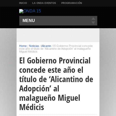
INICIO
LA ONDA EVENTOS
PROGRAMACIÓN
MENU
Home
/
Noticias
/
Alicante
/
El Gobierno Provincial concede
este año el título de ‘Alicantino de Adopción’ al malagueño
Miguel Médicis
El Gobierno Provincial
concede este año el
título de ‘Alicantino de
Adopción’ al
malagueño Miguel
Médicis