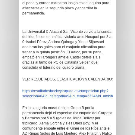
el penalty corner, marcaron los goles del equipo para
afianzarse en la segunda plaza y encarrilar la
permanencia.
La Universitat D’Alacant-San Vicente volvió a la senda
del triunfo con una sólida victoria ante Hocquet por 3 a
0. Isabel Pérez, Andrea Quiroga y Ylene Sijnesael
anotaron los goles para el conjunto alicantino para
trepar a la quinta posición. El Xaloc, por su parte,
empató en Tarongers ante el Castelldefels 1 a 1
gracias al tanto de PC de Catalina Seitler, que
consolida el liderato del cuadro grana.
VER RESULTADOS, CLASIFICACIÓN y CALENDARIO:
https://resultadoshockey.isquad.es/competicion.php?
seleccion=0&id_categoria=9&id_temp=2324&id_ambito=0&id_territo
En la categoría masculina, el Grupo B por la
permanencia dejó el espectacular empate del Carpesa
y Barrocas por 5 a 5 (goles de Jorge Bellver por
triplicado, Xema Cortina y Ties Dries Boy), y el
contundente empate entre el Giner de los Ríos ante el
AD Rimas (goles de Luis Montero, Alex Pitarch y Natxo