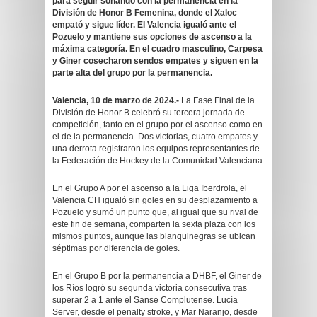
para seguir soñando con la permanencia en la
División de Honor B Femenina, donde el Xaloc
empató y sigue líder. El Valencia igualó ante el
Pozuelo y mantiene sus opciones de ascenso a la
máxima categoría. En el cuadro masculino, Carpesa
y Giner cosecharon sendos empates y siguen en la
parte alta del grupo por la permanencia.
Valencia, 10 de marzo de 2024.-
La Fase Final de la
División de Honor B celebró su tercera jornada de
competición, tanto en el grupo por el ascenso como en
el de la permanencia. Dos victorias, cuatro empates y
una derrota registraron los equipos representantes de
la Federación de Hockey de la Comunidad Valenciana.
En el Grupo A por el ascenso a la Liga Iberdrola, el
Valencia CH igualó sin goles en su desplazamiento a
Pozuelo y sumó un punto que, al igual que su rival de
este fin de semana, comparten la sexta plaza con los
mismos puntos, aunque las blanquinegras se ubican
séptimas por diferencia de goles.
En el Grupo B por la permanencia a DHBF, el Giner de
los Ríos logró su segunda victoria consecutiva tras
superar 2 a 1 ante el Sanse Complutense. Lucía
Server, desde el penalty stroke, y Mar Naranjo, desde