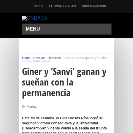
INICIO
LA ONDA EVENTOS
PROGRAMACIÓN
MENU
Home
/
Noticias
/
Deportes
/
Giner y ‘Sanvi’ ganan y sueñan
con la permanencia
Giner y ‘Sanvi’ ganan y
sueñan con la
permanencia
By
Marina
Este fin de semana, el Giner de los Ríos logró su
segunda victoria consecutiva y la Universitat
D’Alacant-San Vicente volvió a la senda del triunfo