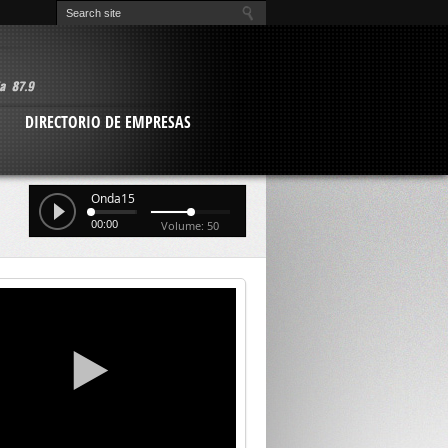
O
DIRECTORIO DE EMPRESAS
Onda15
00:00
Volume: 50