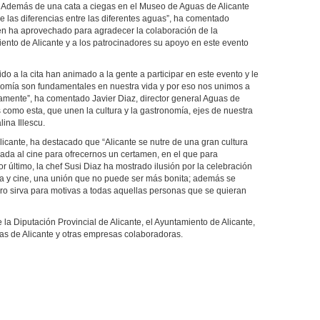
s. Además de una cata a ciegas en el Museo de Aguas de Alicante
 las diferencias entre las diferentes aguas”, ha comentado
en ha aprovechado para agradecer la colaboración de la
iento de Alicante y a los patrocinadores su apoyo en este evento
o a la cita han animado a la gente a participar en este evento y le
nomía son fundamentales en nuestra vida y por eso nos unimos a
vamente”, ha comentado Javier Diaz, director general Aguas de
 como esta, que unen la cultura y la gastronomía, ejes de nuestra
lina Illescu.
licante, ha destacado que “Alicante se nutre de una gran cultura
gada al cine para ofrecernos un certamen, en el que para
or último, la chef Susi Diaz ha mostrado ilusión por la celebración
 y cine, una unión que no puede ser más bonita; además se
ro sirva para motivas a todas aquellas personas que se quieran
la Diputación Provincial de Alicante, el Ayuntamiento de Alicante,
uas de Alicante y otras empresas colaboradoras.