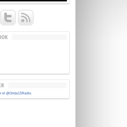
OOK
ER
or el @Onda15Radio.