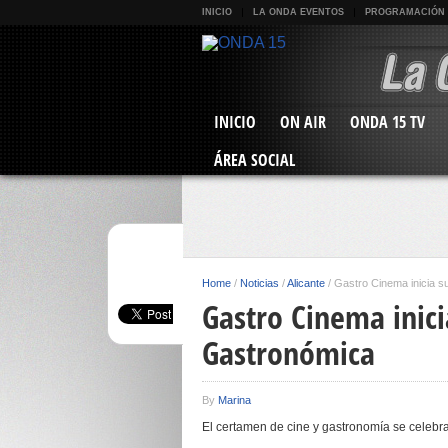
INICIO
LA ONDA EVENTOS
PROGRAMACIÓN
INICIO
ON AIR
ONDA 15 TV
ÁREA SOCIAL
Home
/
Noticias
/
Alicante
/
Gastro Cinema inicia s
Gastro Cinema inici
Gastronómica
By
Marina
El certamen de cine y gastronomía se celebra