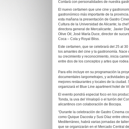
Contará con personalidades de nuestra gas
El nuevo certamen que une cine y gastronomía
gastronómico más importante de la provincia. 
esta mañana la presentación de Gastro Cinema
Cultura de la Universidad de Alicante; la che
directora general de Mercalicante; Javier Di
Olive Oil; José María Duce, director de sucu
Coca – Cola y Royal Bliss.
Este certamen, que se celebrará del 25 al 30 
los amantes del cine y la gastronomía. Nace 
su crecimiento y reconocimiento, inicia camino
entre dos de los conceptos y artes que rodea 
Para ello incluye en su programación la pro
documentales largometrajes, y actividades ga
mejores restaurantes y locales de la ciudad.
organizará el Blue Line apartment hotel de Vi
El evento pondrá especial foco en los produc
Tonda, la uva del Vinalopó o el turrón del Co
alicantinos con colaboración de Bocopa.
“Durante la celebración de Gastro Cinema c
como Quique Dacosta y Susi Díaz entre otro
Mediterráneo, habrá varias jornadas de talle
que se organizarán en el Mercado Central de 