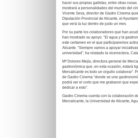
hacer sus propias galletas, entre otras cosa
mostrará a personalidades del mundo del cine
Vicente Seva, director de Gastro Cinema qui
Diputación Provincial de Alicante, el Ayuntam
que verá la luz dentro de justo un mes.
Por su parte los colaboradores que han acudid
han mostrado su apoyo. “El agua y la gastro
este certamen en el que participaremos acti
Alicante. “Siempre vamos a apoyar iniciativas
universidad”, ha relatado la vicerrectora, Cata
Mª Dolores Mejía, directora general de Merca
gastronómica que, en esta ocasión, estará li
Mercalicante es todo un orgullo colaborar”. P
de Gastro Cinema “donde se une gastronomía
podrá ver el corto que me grabaron que espe
dedicar a esto”.
Gastro Cinema cuenta con la colaboración de 
Mercalicante, la Universidad de Alicante, Ag