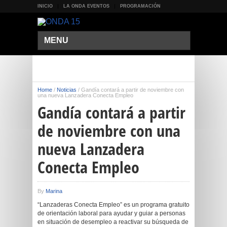
INICIO
LA ONDA EVENTOS
PROGRAMACIÓN
MENU
Home
/
Noticias
/
Gandía contará a partir de noviembre con
una nueva Lanzadera Conecta Empleo
Gandía contará a partir
de noviembre con una
nueva Lanzadera
Conecta Empleo
By
Marina
“Lanzaderas Conecta Empleo” es un programa gratuito
de orientación laboral para ayudar y guiar a personas
en situación de desempleo a reactivar su búsqueda de