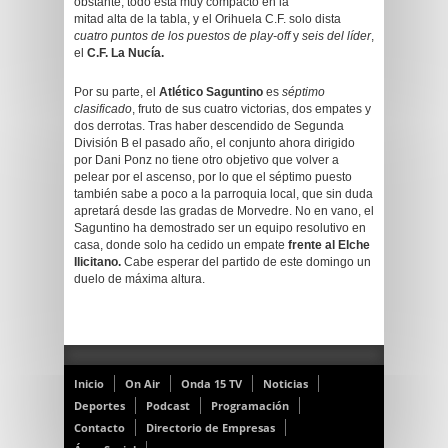
obstante, todo está muy compacto en la
mitad alta de la tabla, y el Orihuela C.F. solo dista
cuatro puntos
de los puestos de play-off
y
seis del líder
,
el
C.F. La Nucía.
Por su parte, el
Atlético Saguntino
es
séptimo
clasificado
, fruto de sus cuatro victorias, dos empates y
dos derrotas. Tras haber descendido de Segunda
División B el pasado año, el conjunto ahora dirigido
por Dani Ponz no tiene otro objetivo que volver a
pelear por el ascenso, por lo que el séptimo puesto
también sabe a poco a la parroquia local, que sin duda
apretará desde las gradas de Morvedre. No en vano, el
Saguntino ha demostrado ser un equipo resolutivo en
casa, donde solo ha cedido un empate
frente al Elche
Ilicitano.
Cabe esperar del partido de este domingo un
duelo de máxima altura.
Inicio
On Air
Onda 15 TV
Noticias
Deportes
Podcast
Programación
Contacto
Directorio de Empresas