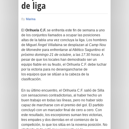
de liga
By
Marina
El
Orihuela C.F.
se enfrenta este fin de semana a uno
de los conjuntos llamados a ocupar las posiciones
altas de la tabla una vez concluya la liga. Los hombres
de Miguel Ángel Villafaina se desplazan al
Camp Nou
de Morvedre
para enfrentarse al Atlético Saguntino el
próximo domingo 21 de octubre,
a las
17:30 horas.
A
pesar de que los locales han demostrado ser un
equipo fiable en su feudo, el Orihuela C.F. debe luchar
por la victoria para no desengancharse de
los equipos que se sitúan a la cabeza de la
clasificación.
En su último encuentro, el Orihuela C.F. salió de Silla
con sensaciones contradictorias, al haber hecho un
buen trabajo en todas las líneas, pero no haber sido
capaz de marcharse con el premio del gol. El partido
concluyó con un marcador final de cero a cero. Con
este resultado, los escorpiones suman tres victorias,
tres empates y dos derrotas en el comienzo de la
competición, lo que los sitúa en la novena posición. No