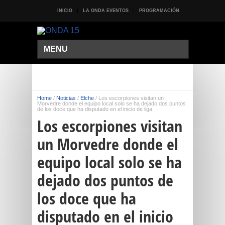
INICIO
LA ONDA EVENTOS
PROGRAMACIÓN
MENU
Home
/
Noticias
/
Elche
/
Los escorpiones visitan un
Morvedre donde el equipo local solo se ha dejado dos puntos
de los doce que ha disputado en el inicio de liga
Los escorpiones visitan
un Morvedre donde el
equipo local solo se ha
dejado dos puntos de
los doce que ha
disputado en el inicio