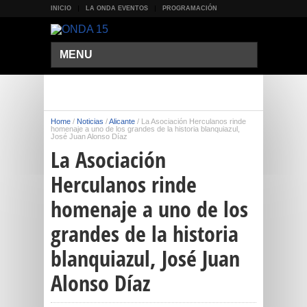
INICIO
LA ONDA EVENTOS
PROGRAMACIÓN
MENU
Home
/
Noticias
/
Alicante
/
La Asociación Herculanos rinde
homenaje a uno de los grandes de la historia blanquiazul,
José Juan Alonso Díaz
La Asociación
Herculanos rinde
homenaje a uno de los
grandes de la historia
blanquiazul, José Juan
Alonso Díaz