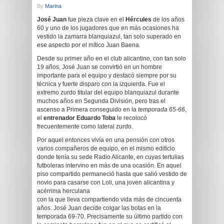
By
Marina
José Juan
fue pieza clave en el
Hércules
de los años
60 y uno de los jugadores que en más ocasiones ha
vestido la zamarra blanquiazul, tan solo superado en
ese aspecto por el mítico Juan Baena.
Desde su primer año en el club alicantino, con tan solo
19 años, José Juan se convirtió en un hombre
importante para el equipo y destacó siempre por su
técnica y fuerte disparo con la izquierda. Fue el
extremo zurdo titular del equipo blanquiazul durante
muchos años en Segunda División, pero tras el
ascenso a Primera conseguido en la
temporada 65-66
,
el
entrenador Eduardo Toba
le recolocó
frecuentemente como lateral zurdo.
Por aquel entonces vivía en una pensión con otros
varios compañeros de equipo, en el mismo edificio
donde tenía su sede Radio Alicante, en cuyas tertulias
futboleras intervino en más de una ocasión. En aquel
piso compartido permaneció hasta que salió vestido de
novio para casarse con Loli, una joven alicantina y
acérrima herculana
con la que lleva compartiendo vida más de cincuenta
años. José Juan decide colgar las botas en la
temporada 69-70. Precisamente su último partido con