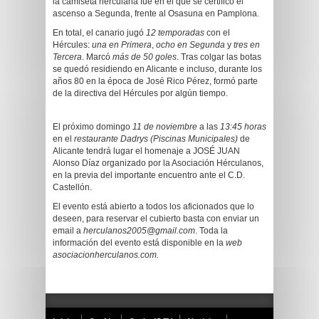
la camiseta herculana fue en el que se certificó el
ascenso a Segunda, frente al Osasuna en Pamplona.
En total, el canario jugó
12 temporadas
con el
Hércules:
una en Primera
,
ocho en Segunda
y
tres en
Tercera
. Marcó
más de 50 goles
. Tras colgar las botas
se quedó residiendo en Alicante e incluso, durante los
años 80 en la época de José Rico Pérez, formó parte
de la directiva del Hércules por algún tiempo.
El próximo domingo
11 de noviembre
a las
13:45 horas
en el
restaurante Dadrys (Piscinas Municipales)
de
Alicante tendrá lugar el homenaje a JOSÉ JUAN
Alonso Díaz organizado por la Asociación Hérculanos,
en la previa del importante encuentro ante el C.D.
Castellón.
El evento está abierto a todos los aficionados que lo
deseen, para reservar el cubierto basta con enviar un
email a
herculanos2005@gmail.com
. Toda la
información del evento está disponible en la
web
asociacionherculanos.com.