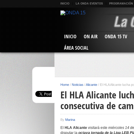
INICIO
LA ONDA EVENTOS
PROGRAMACIÓN
INICIO
ON AIR
ONDA 15 TV
ÁREA SOCIAL
Home
/
Noticias
/
Alicante
/
El HLA Alicante lucha p
El HLA Alicante luch
consecutiva de cam
By
Marina
El
HLA Alicante
visitará este
miércoles 14 d
disputar la
octava jornada de la Liga LEB Pl