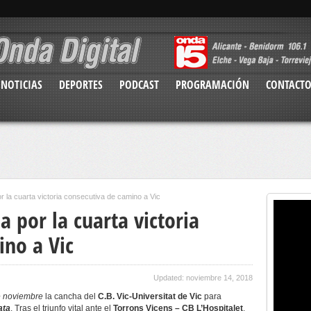
NOTICIAS
DEPORTES
PODCAST
PROGRAMACIÓN
CONTACT
or la cuarta victoria consecutiva de camino a Vic
a por la cuarta victoria
ino a Vic
Updated: noviembre 14, 2018
e noviembre
la cancha del
C.B. Vic-Universitat de Vic
para
ata
. Tras el triunfo vital ante el
Torrons Vicens – CB L’Hospitalet
,