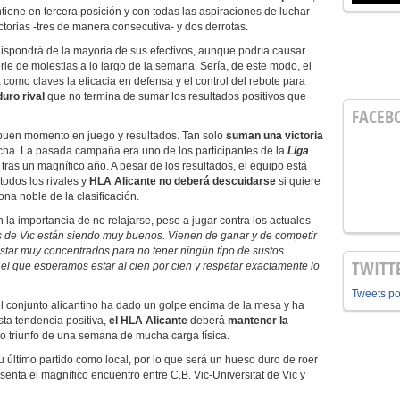
iene en tercera posición y con todas las aspiraciones de luchar
ctorias -tres de manera consecutiva- y dos derrotas.
a dispondrá de la mayoría de sus efectivos, aunque podría causar
erie de molestias a lo largo de la semana. Sería, de este modo, el
como claves la eficacia en defensa y el control del rebote para
duro rival
que no termina de sumar los resultados positivos que
FACEB
buen momento en juego y resultados. Tan solo
suman una victoria
echa. La pasada campaña era uno de los participantes de la
Liga
 tras un magnífico año. A pesar de los resultados, el equipo está
odos los rivales y
HLA Alicante
no deberá descuidarse
si quiere
na noble de la clasificación.
en la importancia de no relajarse, pese a jugar contra los actuales
s de Vic están siendo muy buenos. Vienen de ganar y de competir
star muy concentrados para no tener ningún tipo de sustos.
TWITT
el que esperamos estar al cien por cien y respetar exactamente lo
Tweets p
 el conjunto alicantino ha dado un golpe encima de la mesa y ha
ta tendencia positiva,
el HLA Alicante
deberá
mantener la
do triunfo de una semana de mucha carga física.
u último partido como local, por lo que será un hueso duro de roer
enta el magnífico encuentro entre C.B. Vic-Universitat de Vic y