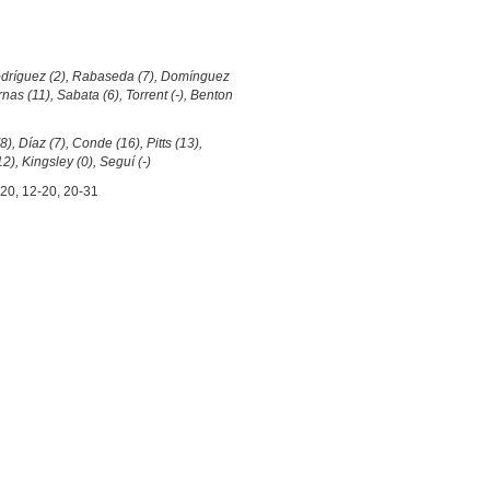
Rodríguez (2), Rabaseda (7), Domínguez
ornas (11), Sabata (6), Torrent (-), Benton
8), Díaz (7), Conde (16), Pitts (13),
12), Kingsley (0), Seguí (-)
20, 12-20, 20-31