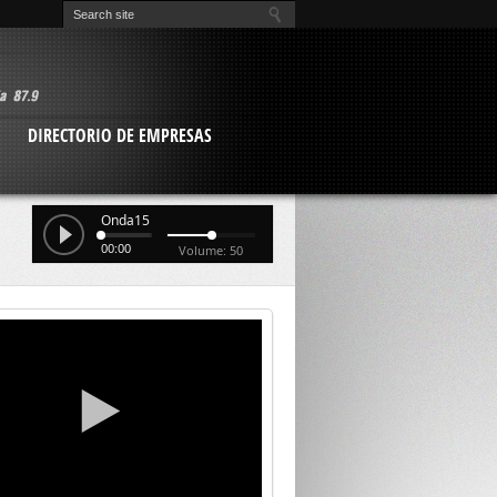
O
DIRECTORIO DE EMPRESAS
Onda15
00:00
Volume: 50