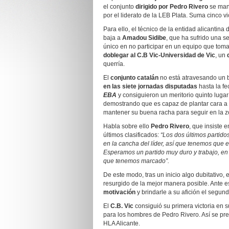
el conjunto
dirigido por
Pedro Rivero
se mant
por el liderato de la LEB Plata. Suma cinco vi
Para ello, el técnico de la entidad alicantin
baja a
Amadou Sidibe
, que ha sufrido una s
único en no participar en un equipo que toma 
doblegar al C.B Vic-Universidad de Vic
, un
querría.
El
conjunto catalán
no está atravesando un 
en las siete jornadas disputadas
hasta la f
EBA
y consiguieron un meritorio quinto lugar
demostrando que es capaz de plantar cara a t
mantener su buena racha para seguir en la zo
Habla sobre ello
Pedro Rivero
, que insiste 
últimos clasificados:
“Los dos últimos partido
en la
cancha del líder, así que tenemos que e
Esperamos un partido muy duro y trabajo, en 
que tenemos
marcado”.
De este modo, tras un inicio algo dubitativo,
resurgido de la mejor manera posible. Ante es
m
otivación
y brindarle a su afición el segun
El
C.B. Vic
consiguió su primera victoria en s
para los hombres de Pedro Rivero. Así se pres
HLA Alicante.