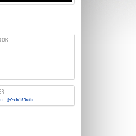
OOK
ER
or el @Onda15Radio.