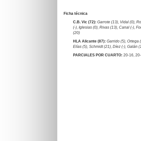
Ficha técnica
C.B. Vic (72):
Garrote (13), Vidal (0), 
(-), Iglesias (0), Rivas (13), Canal (-), F
(20)
HLA Alicante (87):
Garrido (5), Ortega (
Elías (5), Schmidt (21), Díez (-), Galán (
PARCIALES POR CUARTO:
20-16, 20-