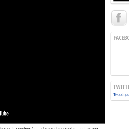
FACEB
TWITT
Tweets p
nta con diez equipos federados y varias escuela deportivas que