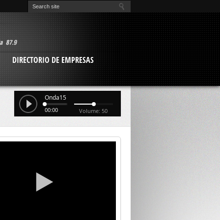
O
DIRECTORIO DE EMPRESAS
Onda15
00:00
Volume: 50