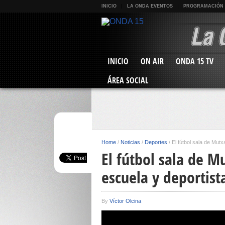
INICIO
LA ONDA EVENTOS
PROGRAMACIÓN
INICIO
ON AIR
ONDA 15 TV
ÁREA SOCIAL
Home
/
Noticias
/
Deportes
/
El fútbol sala de Mut
El fútbol sala de 
escuela y deportist
By
Víctor Olcina