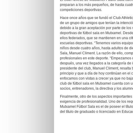
preparan a los más pequeños, de hasta cuatro
competiciones deportivas.
Hace once años que se fundó el Club Athletic
de un grupo de amigos que tenían la intenció
debido a la gran aceptación por parte de los 
deportivas de fútbol sala en Mutxamel. Desde
ellos federados, que se mantienen en una cifr
escuelas deportivas. “Tenemos varios equipo
niños desde cuatro años, hasta adultos de die
Sala, Manuel Climent. La razón de ello, compl
profesionales en este deporte. “Empezamos 
después, una vez llegados a la categoría de i
presidente del club, Manuel Climent, resalt
principio y que a día de hoy continúan en e
enfocamos con vistas a crecer ya que no baja
club de fútbol sala en Mutxamel cuenta con un
socios, entrenadores, la directiva y los alumn
Finalmente, otro de los aspectos importantes 
exigencia de profesionalidad. Uno de los req
Mutxamel Fútbol Sala es el de poseer el título
del título de graduado o licenciado en Educac