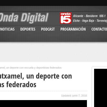
NOTICIAS
DEPORTES
PODCAST
PROGRAMACIÓN
CONTACT
xamel, un deporte con escuela y deportistas federados
Mutxamel, un deporte con
as federados
Updated: junio 7, 2016