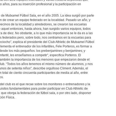
 años, para su inserción profesional y la participación en
 de Mutxamel Fútbol Sala, en el año 2005. La idea surgió por parte
n de crear un equipo federado en la localidad. Pasado un año, y
vecinos de la localidad y alrededores, se crearon las escuelas
 aquel entonces, hasta ahora, han surgido varios equipos, todos
a de diez. No obstante, a lo que más importancia se le da es a las
s federados pero, sobre todo, nos centramos en la escuelas para
ciocho”, explica el presidente del Club Athletic de Mutxamel Fútbol
ementa el entrenador de los infantiles, Fele Porteros, es formar a
desde los más pequeños: los prebenjamines y benjamines; y
nfantil, les enseñamos a competir”, especifica Porteros. El
a también la importancia de los menores que empezaron desde el
l club. “Todos los años tenemos el mismo número de alumnos, y nos
mos de setenta niños”, describe orgulloso Climent. Además, el
 total de ciento cincuenta participantes de media al año, entre
os.
del club es el que recae sobre los monitores o entrenadores y la
uisitos fundamentales para poder participar en Club Athletic de
 que otorga la federación de fútbol sala, o por otro lado, disponer
ión Física.