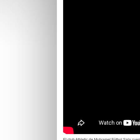
El club Athletic de Mutxamel Fútbol Sala cue