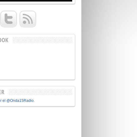
OOK
ER
or el @Onda15Radio.