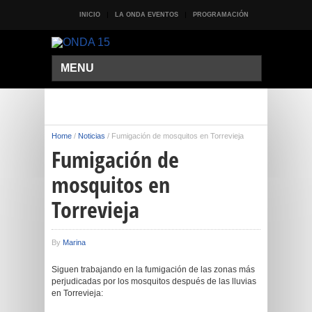
INICIO
LA ONDA EVENTOS
PROGRAMACIÓN
MENU
Home
/
Noticias
/
Fumigación de mosquitos en Torrevieja
Fumigación de
mosquitos en
Torrevieja
By
Marina
Siguen trabajando en la fumigación de las zonas más
perjudicadas por los mosquitos después de las lluvias
en Torrevieja: