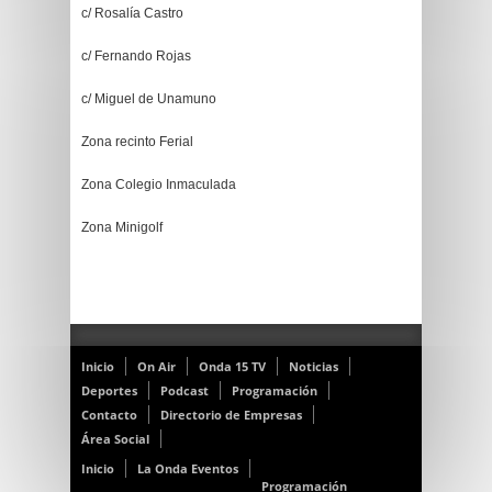
c/ Rosalía Castro
c/ Fernando Rojas
c/ Miguel de Unamuno
Zona recinto Ferial
Zona Colegio Inmaculada
Zona Minigolf
Inicio
On Air
Onda 15 TV
Noticias
Deportes
Podcast
Programación
Contacto
Directorio de Empresas
Área Social
Inicio
La Onda Eventos
Programación