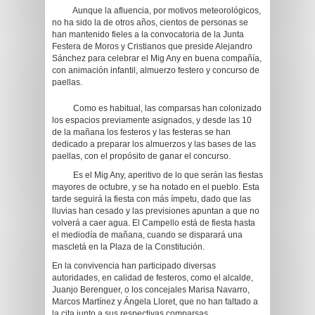
Aunque la afluencia, por motivos meteorológicos,
no ha sido la de otros años, cientos de personas se
han mantenido fieles a la convocatoria de la Junta
Festera de Moros y Cristianos que preside Alejandro
Sánchez para celebrar el Mig Any en buena compañía,
con animación infantil, almuerzo festero y concurso de
paellas.
Como es habitual, las comparsas han colonizado
los espacios previamente asignados, y desde las 10
de la mañana los festeros y las festeras se han
dedicado a preparar los almuerzos y las bases de las
paellas, con el propósito de ganar el concurso.
Es el Mig Any, aperitivo de lo que serán las fiestas
mayores de octubre, y se ha notado en el pueblo. Esta
tarde seguirá la fiesta con más ímpetu, dado que las
lluvias han cesado y las previsiones apuntan a que no
volverá a caer agua. El Campello está de fiesta hasta
el mediodía de mañana, cuando se disparará una
mascletá en la Plaza de la Constitución.
En la convivencia han participado diversas
autoridades, en calidad de festeros, como el alcalde,
Juanjo Berenguer, o los concejales Marisa Navarro,
Marcos Martínez y Ángela Lloret, que no han faltado a
la cita junto a sus respectivas comparsas.