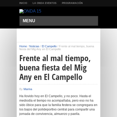
INICIO
LA ONDA EVENTOS
PROGRAMACIÓN
MENU
Home
/
Noticias
/
El Campello
/
Frente al mal tiempo, buena
fiesta del Mig Any en El Campello
Frente al mal tiempo,
buena fiesta del Mig
Any en El Campello
By
Marina
Ha llovido hoy en El Campello, y no poco. Hasta el
mediodía el tiempo no acompañaba, pero eso no ha
sido óbice para que la familia festera se congregara en
los bajos del polideportivo central para compartir una
jornada de convivencia, almuerzo y paella.