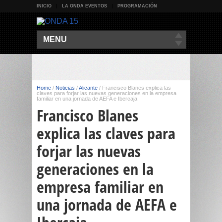
INICIO
LA ONDA EVENTOS
PROGRAMACIÓN
MENU
Home
/
Noticias
/
Alicante
/
Francisco Blanes explica las
claves para forjar las nuevas generaciones en la empresa
familiar en una jornada de AEFA e Ibercaja
Francisco Blanes
explica las claves para
forjar las nuevas
generaciones en la
empresa familiar en
una jornada de AEFA e