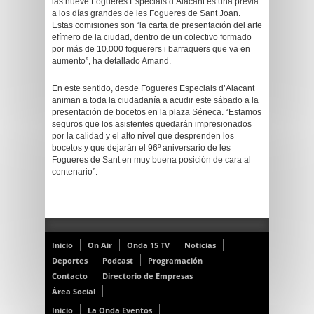
las nueve Fogueres Especials d’Alacant es una previa
a los días grandes de les Fogueres de Sant Joan.
Estas comisiones son “la carta de presentación del arte
efímero de la ciudad, dentro de un colectivo formado
por más de 10.000 foguerers i barraquers que va en
aumento”, ha detallado Amand.
En este sentido, desde Fogueres Especials d’Alacant
animan a toda la ciudadanía a acudir este sábado a la
presentación de bocetos en la plaza Séneca. “Estamos
seguros que los asistentes quedarán impresionados
por la calidad y el alto nivel que desprenden los
bocetos y que dejarán el 96º aniversario de les
Fogueres de Sant en muy buena posición de cara al
centenario”.
Inicio
On Air
Onda 15 TV
Noticias
Deportes
Podcast
Programación
Contacto
Directorio de Empresas
Área Social
Inicio
La Onda Eventos