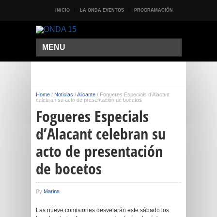
INICIO
LA ONDA EVENTOS
PROGRAMACIÓN
MENU
Home
/
Noticias
/
Alicante
/
Fogueres Especials d’Alacant
celebran su acto de presentación de bocetos
Fogueres Especials
d’Alacant celebran su
acto de presentación
de bocetos
By
Marina
Las nueve comisiones desvelarán este sábado los