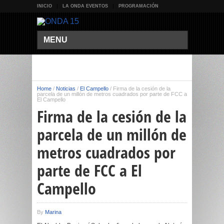
INICIO
LA ONDA EVENTOS
PROGRAMACIÓN
MENU
Home
/
Noticias
/
El Campello
/
Firma de la cesión de la
parcela de un millón de metros cuadrados por parte de FCC a
El Campello
Firma de la cesión de la
parcela de un millón de
metros cuadrados por
parte de FCC a El
Campello
By
Marina