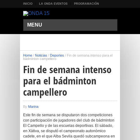
INICIO
LA ONDA EVENTOS
PROGRAMACIÓN
MENU
Home
/
Noticias
/
Deportes
/
Fin de semana intenso para el
bádminton campellero
Fin de semana intenso
para el bádminton
campellero
By
Marina
Este fin de semana se disputaron dos competiciones
con participación de jugadores del club de bádminton
El Campello y de las escuelas deportivas. El sábado,
en Xàtiva, se disputó el campeonato autonómico
cadete, en el que Alba Sevila quedó subcampeona en