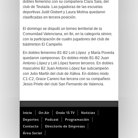
dobles femenino con su compañera Clara Sala, del
club de Teulada. Las jugadoras de las escuelas
deportivas Judit Gisbert y Laura Molina quedaron
clasificadas en tercera posición.
El domingo se disputó un torneo territorial de la
Comunidad Valenciana, en Ibi, en la categoría sénior,
con la participación de cuatro jugadores del club de
bádminton El Campello.
En dobles femenino B1-B2 Loli López y María Poveda
quedaron campeonas. En dobles mixto B1-B2 Juan
Antonio López y Loli López fueron terceros. En dobles
masculino B2 Juan Antonio López fue subcampeón
con Julio Martín del club de Xàtiva. En dobles mixto
C1-C2, Grace Canero fue tercera con su compañero
Jesús Prieto del club San Fernando de Valencia.
Inicio
On Air
Onda 15 TV
Noticias
Deportes
Podcast
Programación
Contacto
Directorio de Empresas
Área Social