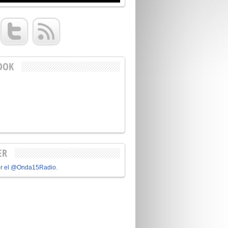
OOK
ER
or el @Onda15Radio.