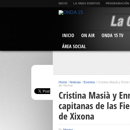
INICIO
LA ONDA EVENTOS
PROGRAMACIÓN
INICIO
ON AIR
ONDA 15 TV
ÁREA SOCIAL
Home
/
Noticias
/
Eventos
/
Cristina Masià y Enna 
de Xixona
Cristina Masià y E
capitanas de las Fi
de Xixona
By
Marina