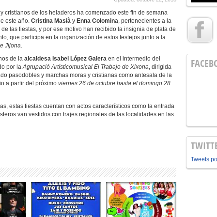
 y cristianos de los heladeros ha comenzado este fin de semana
de este año.
Cristina Masià
y
Enna Colomina
, pertenecientes a la
 de las fiestas, y por ese motivo han recibido la insignia de plata de
o, que participa en la organización de estos festejos junto a la
e Jijona.
nos de la
alcaldesa Isabel López Galera
en el intermedio del
FACEB
do por la
Agrupació Artísticomusical El Trabajo de Xixona
, dirigida
tado pasodobles y marchas moras y cristianas como antesala de la
o a partir del próximo
viernes
26 de octubre hasta el domingo 28.
s, estas fiestas cuentan con actos característicos como la entrada
festeros van vestidos con trajes regionales de las localidades en las
TWITT
Tweets p