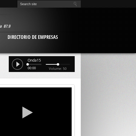
O
DIRECTORIO DE EMPRESAS
Onda15
00:00
Volume: 50