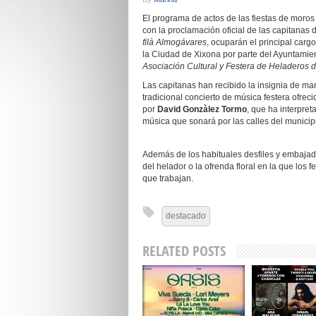
El programa de actos de las fiestas de moros
con la proclamación oficial de las capitanas 
filà Almogávares
, ocuparán el principal cargo
la Ciudad de Xixona por parte del Ayuntamient
Asociación Cultural y Festera de Heladeros d
Las capitanas han recibido la insignia de ma
tradicional concierto de música festera ofreci
por
David Gonzàlez Tormo
, que ha interpre
música que sonará por las calles del municipi
Además de los habituales desfiles y embajada
del helador o la ofrenda floral en la que los 
que trabajan.
destacado
RELATED POSTS