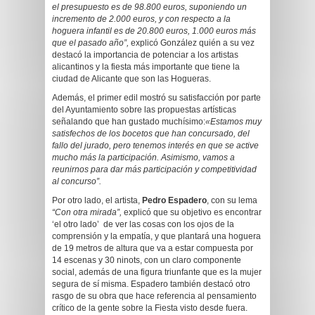
el presupuesto es de 98.800 euros, suponiendo un
incremento de 2.000 euros, y con respecto a la
hoguera infantil es de 20.800 euros, 1.000 euros más
que el pasado año”,
explicó González quién a su vez
destacó la importancia de potenciar a los artistas
alicantinos y la fiesta más importante que tiene la
ciudad de Alicante que son las Hogueras.
Además, el primer edil mostró su satisfacción por parte
del Ayuntamiento sobre las propuestas artísticas
señalando que han gustado muchísimo:
«Estamos muy
satisfechos de los bocetos que han concursado, del
fallo del jurado, pero tenemos interés en que se active
mucho más la participación. Asimismo, vamos a
reunirnos para dar más participación y competitividad
al concurso”.
Por otro lado, el artista,
Pedro Espadero
, con su lema
“Con otra mirada”,
explicó que su objetivo es encontrar
‘el otro lado’ de ver las cosas con los ojos de la
comprensión y la empatía, y que plantará una hoguera
de 19 metros de altura que va a estar compuesta por
14 escenas y 30 ninots, con un claro componente
social, además de una figura triunfante que es la mujer
segura de sí misma. Espadero también destacó otro
rasgo de su obra que hace referencia al pensamiento
crítico de la gente sobre la Fiesta visto desde fuera.