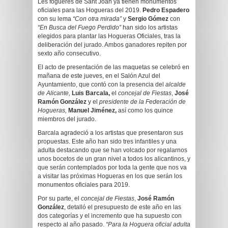
Les fogueres de Sant Joan ya tienen monumentos
oficiales para las Hogueras del 2019.
Pedro Espadero
con su lema
“Con otra mirada”
y
Sergio Gómez
con
“En Busca del Fuego Perdido”
han sido los artistas
elegidos para plantar las Hogueras Oficiales, tras la
deliberación del jurado. Ambos ganadores repiten por
sexto año consecutivo.
El acto de presentación de las maquetas se celebró en
mañana de este jueves, en el Salón Azul del
Ayuntamiento, que contó con la presencia del
alcalde
de Alicante,
Luis Barcala,
el
concejal de Fiestas
,
José
Ramón González
y el
presidente de la Federación de
Hogueras,
Manuel Jiménez,
así como los quince
miembros del jurado.
Barcala agradeció a los artistas que presentaron sus
propuestas. Este año han sido tres infantiles y una
adulta destacando que se han volcado por regalarnos
unos bocetos de un gran nivel a todos los alicantinos, y
que serán contemplados por toda la gente que nos va
a visitar las próximas Hogueras en los que serán los
monumentos oficiales para 2019.
Por su parte, el
concejal de Fiestas
,
José Ramón
González
, detalló el presupuesto de este año en las
dos categorías y el incremento que ha supuesto con
respecto al año pasado.
“Para la Hoguera oficial adulta