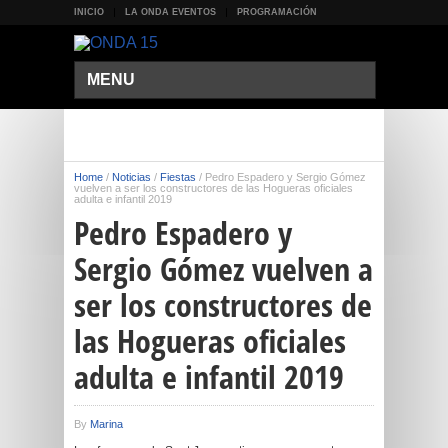
INICIO
LA ONDA EVENTOS
PROGRAMACIÓN
MENU
Home
/
Noticias
/
Fiestas
/
Pedro Espadero y Sergio Gómez
vuelven a ser los constructores de las Hogueras oficiales
adulta e infantil 2019
Pedro Espadero y
Sergio Gómez vuelven a
ser los constructores de
las Hogueras oficiales
adulta e infantil 2019
By
Marina