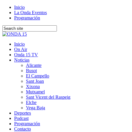
Inicio
La Onda Eventos
Programación
Inicio
On Air
Onda 15 TV
Noticias
Alicante
Busot
El Campello
Sant Joan
Xixona
Mutxamel
Sant Vicent del Raspeig
Elche
Vega Baja
Deportes
Podcast
Programación
Contacto