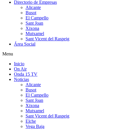
Directorio de Empresas
Alicante
Busot
El Campello
Sant Joan
Xixona
Mutxamel
Sant Vicent del Raspeig
Área Social
Menu
Inicio
On Air
Onda 15 TV
Noticias
Alicante
Busot
El Campello
Sant Joan
Xixona
Mutxamel
Sant Vicent del Raspeig
Elche
Vega Baja