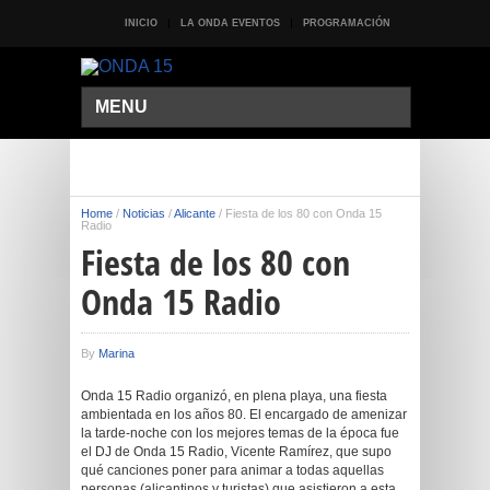
INICIO
LA ONDA EVENTOS
PROGRAMACIÓN
MENU
Home
/
Noticias
/
Alicante
/
Fiesta de los 80 con Onda 15
Radio
Fiesta de los 80 con
Onda 15 Radio
By
Marina
Onda 15 Radio organizó, en plena playa, una fiesta
ambientada en los años 80. El encargado de amenizar
la tarde-noche con los mejores temas de la época fue
el DJ de Onda 15 Radio, Vicente Ramírez, que supo
qué canciones poner para animar a todas aquellas
personas (alicantinos y turistas) que asistieron a esta