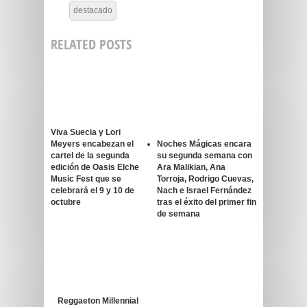
destacado
RELATED POSTS
Viva Suecia y Lori
Meyers encabezan el
Noches Mágicas encara
cartel de la segunda
su segunda semana con
edición de Oasis Elche
Ara Malikian, Ana
Music Fest que se
Torroja, Rodrigo Cuevas,
celebrará el 9 y 10 de
Nach e Israel Fernández
octubre
tras el éxito del primer fin
de semana
Reggaeton Millennial