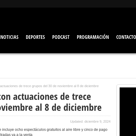
NOTICIAS
DEPORTES
PODCAST
PROGRAMACIÓN
CONTACT
 actuaciones de trece grupos del 30 de noviembre al 8 de diciembre
 con actuaciones de trece
oviembre al 8 de diciembre
Updated: diciembre 9, 2024
te incluye ocho espectáculos gratuitos al aire libre y cinco de pago
tradas ya a la venta