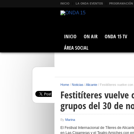
INICIO
LA ONDA EVENTOS
PROGRAMACIÓN
INICIO
ON AIR
ONDA 15 TV
ÁREA SOCIAL
Home
/
Noticias
/
Alicante
/
Festitíteres vuelve con
Festitíteres vuelve
grupos del 30 de n
By
Marina
El Festival Internacional de Títeres de Alican
en Las Cigarreras y el Teatro Arniches con en