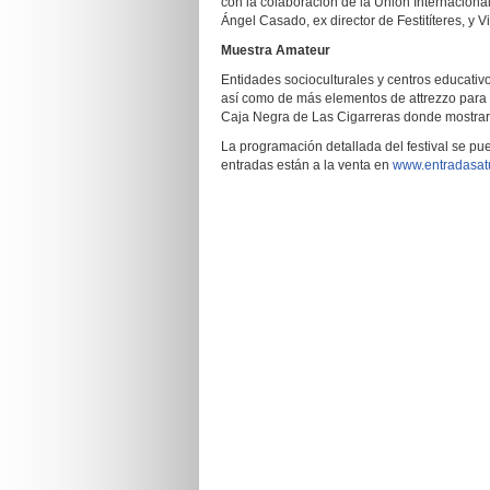
con la colaboración de la Unión Internacio
Ángel Casado, ex director de Festitíteres, y Vi
Muestra Amateur
Entidades socioculturales y centros educativ
así como de más elementos de attrezzo para 
Caja Negra de Las Cigarreras donde mostrará
La programación detallada del festival se pu
entradas están a la venta en
www.entradasat