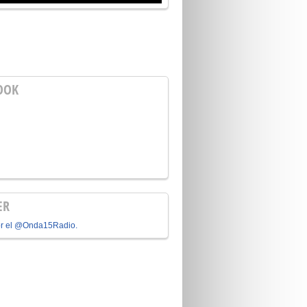
OOK
ER
or el @Onda15Radio.