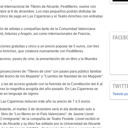
val Internacional de Títeres de Alicante, Festitíteres, vuelve con
mbre al 8 de diciembre. Los más pequeños podrán disfrutar de
e cinco de pago en Las Cigarreras y el Teatro Arniches con entradas
ón de artistas y compañías tanto de la Comunidad Valenciana
d, Asturias y Aragón, así como internacionales de Francia,
FACEB
ciones gratuitas y cinco a un precio popular de 5 euros, con tres
ro Arniches, que colabora nuevamente con Festitíteres.
acceso, pases de cine, la presentación de un libro y la Muestra
proyecciones de “Títeres de cine” con pases para público familiar
a del tesoro de los Muppets” y “Cuentos de Navidad de los Muppets”.
 y las de acceso gratuito con la Avenida de la Constitución del 6 al
TWITT
tras la magnifica acogida del año pasado. En Las Cigarreras se
güe en lenguaje de signos.
Tweets p
y Las Cigarreras reducen este año su precio de 7 a 5 euros.
bstante, el martes 3 de diciembre será el día destinado solo a
 libro de “Los títeres en el País Valenciano”, de Jaume Lloret
l inmigrante” de la compañía de Teatro Firulete. Lloret recibió el
n de Alicante y su libro fue editado por la Universidad de Alicante