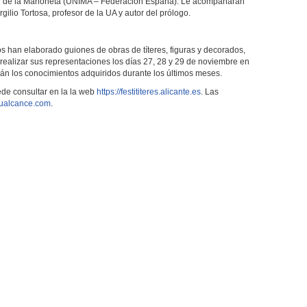
nal de la Marioneta (UNIMA – Federación España). Le acompañarán
rgilio Tortosa, profesor de la UA y autor del prólogo.
os han elaborado guiones de obras de títeres, figuras y decorados,
realizar sus representaciones los días 27, 28 y 29 de noviembre en
n los conocimientos adquiridos durante los últimos meses.
ede consultar en la la web
https://festititeres.alicante.es
. Las
ualcance.com
.