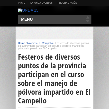
INICIO
LA ONDA EVENTOS
PROGRAMACIÓN
MENU
Home
/
Noticias
/
El Campello
/
Festeros de diversos puntos
de la provincia participan en el curso sobre el manejo de
pólvora impartido en El Campello
Festeros de diversos
puntos de la provincia
participan en el curso
sobre el manejo de
pólvora impartido en El
Campello