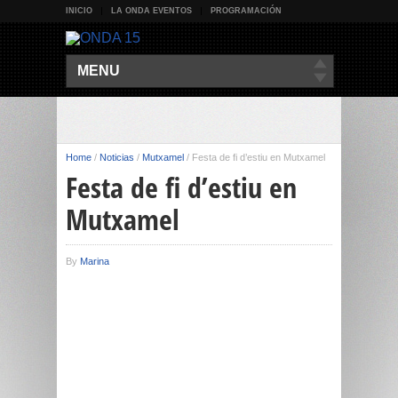
INICIO
LA ONDA EVENTOS
PROGRAMACIÓN
MENU
Home
/
Noticias
/
Mutxamel
/
Festa de fi d’estiu en Mutxamel
Festa de fi d’estiu en
Mutxamel
By
Marina