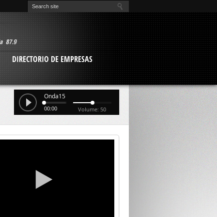
O
DIRECTORIO DE EMPRESAS
Onda15
00:00
Volume: 50