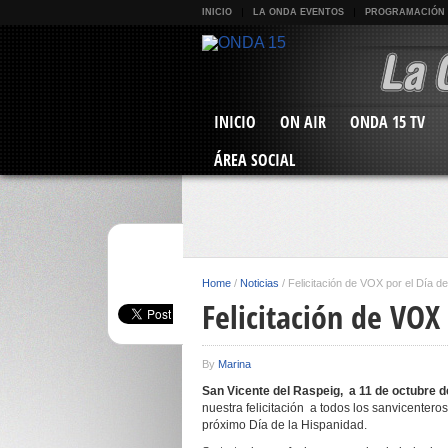
INICIO
LA ONDA EVENTOS
PROGRAMACIÓN
INICIO
ON AIR
ONDA 15 TV
ÁREA SOCIAL
Home
/
Noticias
/
Felicitación de VOX por el Día d
Felicitación de VOX
By
Marina
San Vicente del Raspeig, a 11 de octubre 
nuestra felicitación a todos los sanvicentero
próximo Día de la Hispanidad.