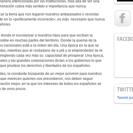
nera intencionada por las instituciones, más allá de ser una
emoración cobra más sentido e importancia que nunca.
dicar la tierra que nos legaron nuestros antepasados o recordar
rte en lo «políticamente incorrecto», es más necesario que nunca
añoles.
donde el escolarizar a nuestros hijos para que reciban la
FACEB
ible en muchas partes del territorio. Donde la quema de la
os nacionales está a la orden del día. Una época en la que se
istas, mientras que al ciudadano de a pié y al emprendedor se le
stringiendo cada vez más su capacidad de prosperar. Una época,
ales y las grandes corporaciones dictan a los gobiernos lo que
ue pisotear los derechos y libertades de los españoles.
ades, la constante búsqueda de un mejor porvenir para nuestros
o que merecen quienes nos precedieron, nos deben seguir
ción mejor, en la que los intereses de todos los españoles se
TWITT
ulares de unos pocos.
Tweets p