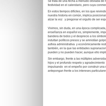
Se trata de una fecha a menudo obviada de ma
festividad en el calendario, pero cuya conm
En estos tiempos difíciles, en los que reivin
nuestra historia en común, implica posiciona
alzar la voz y pregonar el orgullo de ser esp
Vivimos, sin duda, en una época complicada, 
enseñanza en español es, simplemente, impos
bandera de todos y el desprecio a los símbol
indultan políticos presos y se amnistían golp
asfixia administrativa y económicamente re
también, en la que las entidades supranacion
pueden y no pueden hacer, aunque ello impliq
Sin embargo, frente a las múltiples adversid
hijos y el profundo respeto y agradecimient
impulsando en el empeño por construir una na
antepongan frente a los intereses partic