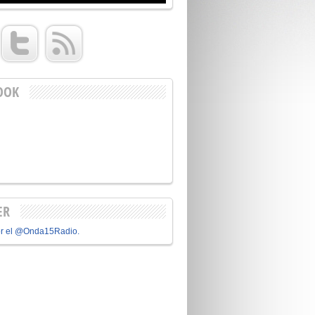
OOK
ER
or el @Onda15Radio.