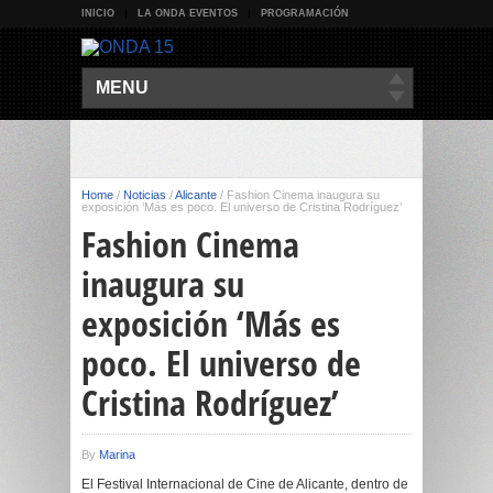
INICIO
LA ONDA EVENTOS
PROGRAMACIÓN
MENU
Home
/
Noticias
/
Alicante
/
Fashion Cinema inaugura su
exposición ‘Más es poco. El universo de Cristina Rodríguez’
Fashion Cinema
inaugura su
exposición ‘Más es
poco. El universo de
Cristina Rodríguez’
By
Marina
El Festival Internacional de Cine de Alicante, dentro de