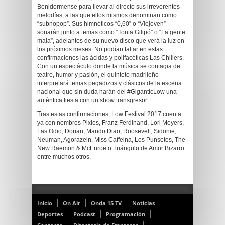
Benidormense para llevar al directo sus irreverentes
melodías, a las que ellos mismos denominan como
“subnopop”. Sus himnóticos “0,60” o “Viejoven”
sonarán junto a temas como “Tonta Gilipó” o “La gente
mala”, adelantos de su nuevo disco que verá la luz en
los próximos meses. No podían faltar en estas
confirmaciones las ácidas y polifacéticas Las Chillers.
Con un espectáculo donde la música se contagia de
teatro, humor y pasión, el quinteto madrileño
interpretará temas pegadizos y clásicos de la escena
nacional que sin duda harán del #GiganticLow una
auténtica fiesta con un show transgresor.
Tras estas confirmaciones, Low Festival 2017 cuenta
ya con nombres Pixies, Franz Ferdinand, Lori Meyers,
Las Odio, Dorian, Mando Diao, Roosevelt, Sidonie,
Neuman, Agorazein, Miss Caffeina, Los Punsetes, The
New Raemon & McEnroe o Triángulo de Amor Bizarro
entre muchos otros.
Inicio
On Air
Onda 15 TV
Noticias
Deportes
Podcast
Programación