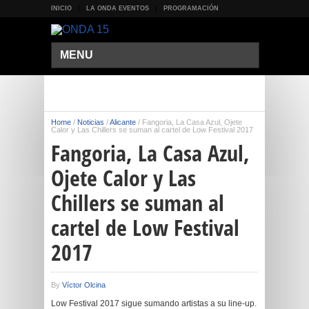
INICIO
LA ONDA EVENTOS
PROGRAMACIÓN
MENU
Home
/
Noticias
/
Alicante
/
Fangoria, La Casa Azul, Ojete
Calor y Las Chillers se suman al cartel de Low Festival 2017
Fangoria, La Casa Azul,
Ojete Calor y Las
Chillers se suman al
cartel de Low Festival
2017
By
Víctor Olcina
Low Festival 2017 sigue sumando artistas a su line-up.