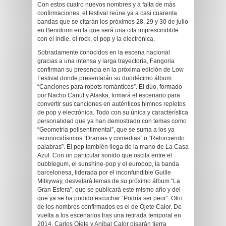
Con estos cuatro nuevos nombres y a falta de más
confirmaciones, el festival reúne ya a casi cuarenta
bandas que se citarán los próximos 28, 29 y 30 de julio
en Benidorm en la que será una cita imprescindible
con el indie, el rock, el pop y la electrónica.
Sobradamente conocidos en la escena nacional
gracias a una intensa y larga trayectoria, Fangoria
confirman su presencia en la próxima edición de Low
Festival donde presentarán su duodécimo álbum
“Canciones para robots románticos”. El dúo, formado
por Nacho Canut y Alaska, tomará el escenario para
convertir sus canciones en auténticos himnos repletos
de pop y electrónica. Todo con su única y característica
personalidad que ya han demostrado con temas como
“Geometría polisentimental”, que se suma a los ya
reconocidísimos “Dramas y comedias” o “Retorciendo
palabras”. El pop también llega de la mano de La Casa
Azul. Con un particular sonido que oscila entre el
bubblegum, el sunshine-pop y el europop, la banda
barcelonesa, liderada por el inconfundible Guille
Milkyway, desvelará temas de su próximo álbum “La
Gran Esfera”, que se publicará este mismo año y del
que ya se ha podido escuchar “Podría ser peor”. Otro
de los nombres confirmados es el de Ojete Calor. De
vuelta a los escenarios tras una retirada temporal en
2014, Carlos Ojete y Aníbal Calor pisarán tierra