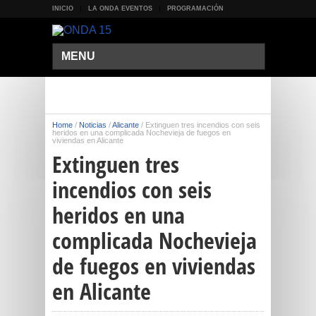
INICIO
LA ONDA EVENTOS
PROGRAMACIÓN
MENU
Home
/
Noticias
/
Alicante
/
Extinguen tres incendios con seis
heridos en una complicada Nochevieja de fuegos en
viviendas en Alicante
Extinguen tres
incendios con seis
heridos en una
complicada Nochevieja
de fuegos en viviendas
en Alicante