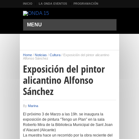
INICIO
LA ONDA EVENTOS
PROGRAMACIÓN
MENU
Home
/
Noticias
/
Cultura
/
Exposición del pintor alicantino
Alfonso Sánchez
Exposición del pintor
alicantino Alfonso
Sánchez
By
Marina
El próximo 3 de Marzo a las 19h. se inaugura la
exposición de pintura “Tengo un Plan” en la sala
Roberto Mira de la Biblioteca Municipal de Sant Joan
d’Alacant (Alicante)
La muestra hace un recorrido por la obra reciente del