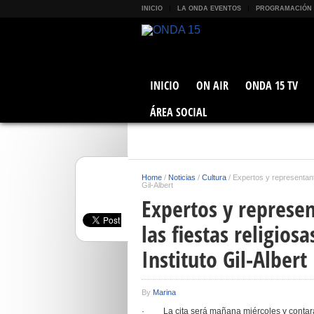
INICIO
LA ONDA EVENTOS
PROGRAMACIÓN
INICIO
ON AIR
ONDA 15 TV
ÁREA SOCIAL
Home
/
Noticias
/
Cultura
/
Expertos y representantes
Gil-Albert
Expertos y represen
las fiestas religios
Instituto Gil-Albert
By
Marina
· La cita será mañana miércoles y contará 