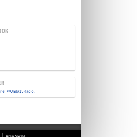
OOK
ER
or el @Onda15Radio.
Área Social