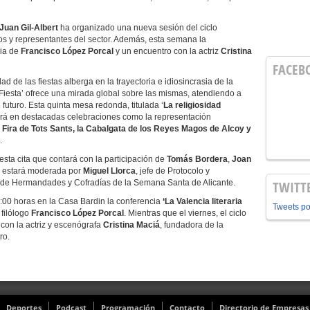
 Juan Gil-Albert
ha organizado una nueva sesión del ciclo
tos y representantes del sector. Además, esta semana la
cia de
Francisco López Porcal
y un encuentro con la actriz
Cristina
FACEB
d de las fiestas alberga en la trayectoria e idiosincrasia de la
de Fiesta’ ofrece una mirada global sobre las mismas, atendiendo a
futuro. Esta quinta mesa redonda, titulada ‘
La religiosidad
rará en destacadas celebraciones como la representación
la Fira de Tots Sants, la Cabalgata de los Reyes Magos de Alcoy y
.
esta cita que contará con la participación de
Tomás Bordera
,
Joan
 estará moderada por
Miguel Llorca
, jefe de Protocolo y
r de Hermandades y Cofradías de la Semana Santa de Alicante.
TWITT
8:00 horas en la Casa Bardin la conferencia
‘La Valencia literaria
Tweets p
 filólogo
Francisco López Porcal
. Mientras que el viernes, el ciclo
 con la actriz y escenógrafa
Cristina Maciá
, fundadora de la
ro.
Deportes
Podcast
Programación
Contacto
Directorio de Empresas