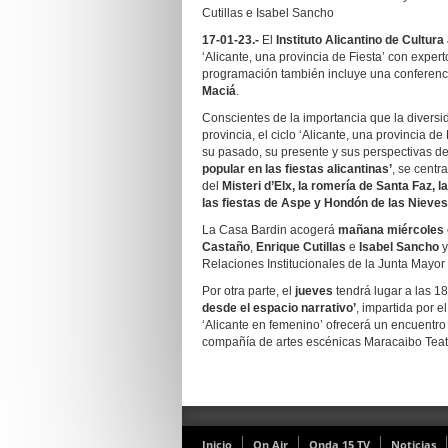
Cutillas e Isabel Sancho
17-01-23.-
El
Instituto Alicantino de Cultura
‘Alicante, una provincia de Fiesta’ con exper
programación también incluye una conferen
Maciá
.
Conscientes de la importancia que la diversida
provincia, el ciclo ‘Alicante, una provincia 
su pasado, su presente y sus perspectivas de 
popular en las fiestas alicantinas’
, se cent
del
Misteri d’Elx, la romería de Santa Faz, 
las fiestas de Aspe y Hondón de las Nieves
La Casa Bardin acogerá
mañana miércoles
Castaño
,
Enrique Cutillas
e
Isabel Sancho
y
Relaciones Institucionales de la Junta Mayo
Por otra parte, el
jueves
tendrá lugar a las 1
desde el espacio narrativo’
, impartida por el
‘Alicante en femenino’ ofrecerá un encuentro
compañía de artes escénicas Maracaibo Teat
Inicio
On Air
Onda 15 TV
Noticias