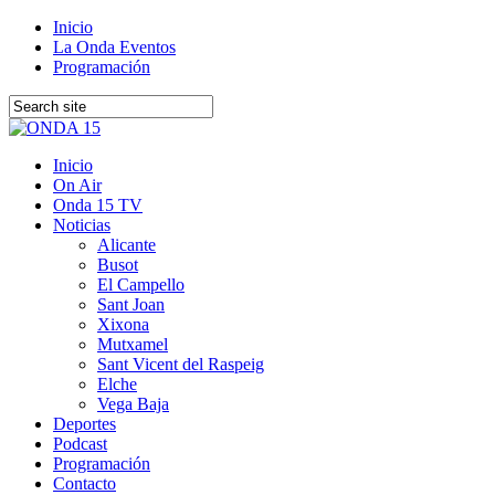
Inicio
La Onda Eventos
Programación
Inicio
On Air
Onda 15 TV
Noticias
Alicante
Busot
El Campello
Sant Joan
Xixona
Mutxamel
Sant Vicent del Raspeig
Elche
Vega Baja
Deportes
Podcast
Programación
Contacto