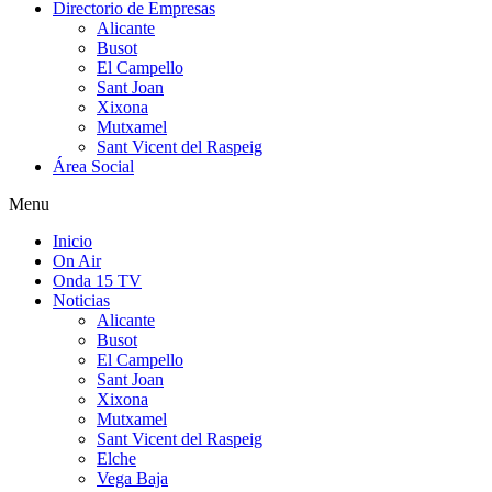
Directorio de Empresas
Alicante
Busot
El Campello
Sant Joan
Xixona
Mutxamel
Sant Vicent del Raspeig
Área Social
Menu
Inicio
On Air
Onda 15 TV
Noticias
Alicante
Busot
El Campello
Sant Joan
Xixona
Mutxamel
Sant Vicent del Raspeig
Elche
Vega Baja