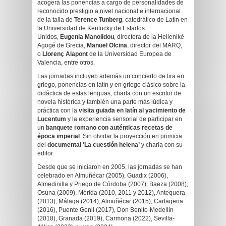
acogerá las ponencias a cargo de personalidades de
reconocido prestigio a nivel nacional e internacional
de la talla de
Terence Tunberg
, catedrático de Latín en
la Universidad de Kentucky de Estados
Unidos,
Eugenia Manolidou
, directora de la Helleniké
Agogé de Grecia,
Manuel Olcina
, director del MARQ,
o
Llorenç Alapont
de la Universidad Europea de
Valencia, entre otros.
Las jornadas incluyeb además un concierto de lira en
griego, ponencias en latín y en griego clásico sobre la
didáctica de estas lenguas, charla con un escritor de
novela histórica y también una parte más lúdica y
práctica con la
visita guiada en latín al yacimiento de
Lucentum
y la experiencia sensorial de participar en
un
banquete romano con auténticas recetas de
época imperial
. Sin olvidar la proyección en primicia
del
documental ‘La cuestión helena’
y charla con su
editor.
Desde que se iniciaron en 2005, las jornadas se han
celebrado en Almuñécar (2005), Guadix (2006),
Almedinilla y Priego de Córdoba (2007), Baeza (2008),
Osuna (2009), Mérida (2010, 2011 y 2012), Antequera
(2013), Málaga (2014), Almuñécar (2015), Cartagena
(2016), Puente Genil (2017), Don Benito-Medellín
(2018), Granada (2019), Carmona (2022), Sevilla-