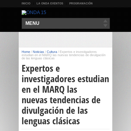
INICIO
LA ONDA EVENTOS
PROGRAMACIÓN
MENU
Home
/
Noticias
/
Cultura
/
Expertos e investigadores
estudian en el MARQ las nuevas tendencias de divulgación
de las lenguas clásicas
Expertos e
investigadores estudian
en el MARQ las
nuevas tendencias de
divulgación de las
lenguas clásicas