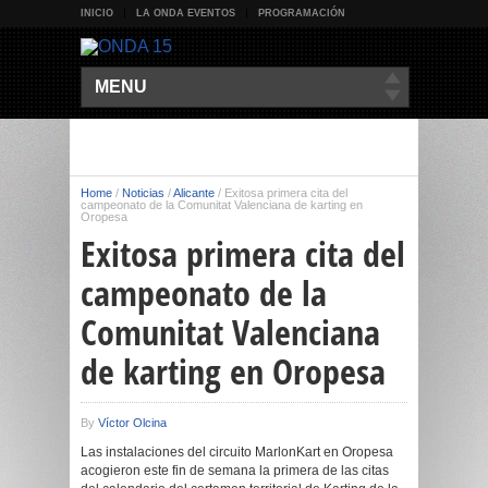
INICIO
LA ONDA EVENTOS
PROGRAMACIÓN
MENU
Home
/
Noticias
/
Alicante
/
Exitosa primera cita del
campeonato de la Comunitat Valenciana de karting en
Oropesa
Exitosa primera cita del
campeonato de la
Comunitat Valenciana
de karting en Oropesa
By
Víctor Olcina
Las instalaciones del circuito MarlonKart en Oropesa
acogieron este fin de semana la primera de las citas