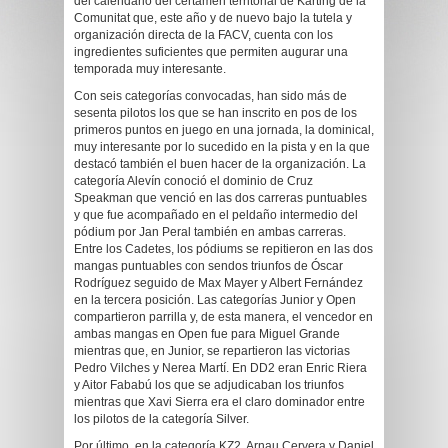
del calendario del certamen territorial de Karting de la
Comunitat que, este año y de nuevo bajo la tutela y
organización directa de la FACV, cuenta con los
ingredientes suficientes que permiten augurar una
temporada muy interesante.
Con seis categorías convocadas, han sido más de
sesenta pilotos los que se han inscrito en pos de los
primeros puntos en juego en una jornada, la dominical,
muy interesante por lo sucedido en la pista y en la que
destacó también el buen hacer de la organización. La
categoría Alevín conoció el dominio de Cruz
Speakman que venció en las dos carreras puntuables
y que fue acompañado en el peldaño intermedio del
pódium por Jan Peral también en ambas carreras.
Entre los Cadetes, los pódiums se repitieron en las dos
mangas puntuables con sendos triunfos de Óscar
Rodríguez seguido de Max Mayer y Albert Fernández
en la tercera posición. Las categorías Junior y Open
compartieron parrilla y, de esta manera, el vencedor en
ambas mangas en Open fue para Miguel Grande
mientras que, en Junior, se repartieron las victorias
Pedro Vilches y Nerea Martí. En DD2 eran Enric Riera
y Aitor Fababú los que se adjudicaban los triunfos
mientras que Xavi Sierra era el claro dominador entre
los pilotos de la categoría Silver.
Por último, en la categoría KZ2, Arnau Cervera y Daniel