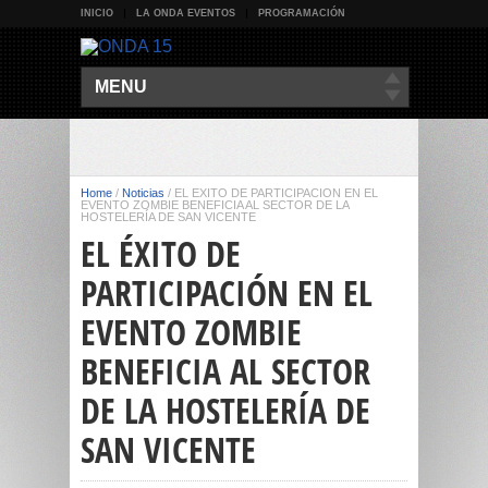
INICIO
LA ONDA EVENTOS
PROGRAMACIÓN
MENU
Home
/
Noticias
/
EL ÉXITO DE PARTICIPACIÓN EN EL
EVENTO ZOMBIE BENEFICIA AL SECTOR DE LA
HOSTELERÍA DE SAN VICENTE
EL ÉXITO DE
PARTICIPACIÓN EN EL
EVENTO ZOMBIE
BENEFICIA AL SECTOR
DE LA HOSTELERÍA DE
SAN VICENTE