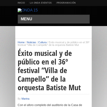
INICIO
LA ONDA EVENTOS
PROGRAMACIÓN
MENU
Home
/
Noticias
/
Cultura
/
Éxito musical y de público en el 36º
festival ”Villa de Campello” de la orquesta Batiste Mut
Éxito musical y de
público en el 36º
festival ”Villa de
Campello” de la
orquesta Batiste Mut
By
Marina
Con el aforo completo del auditorio de la Casa de