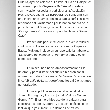
Cultura, ayer se celebró el Festival “Cilla de Campello”
organizado por la
Osquesta Batiste Mut
, este año
con invitación especial a participar a la Asociación
Recreativa Cultural “
La Barqueta
” de Benidorm, con
una interesante trayectoria en la capital turística, cuyo
repertorio estuvo marcado por la banda sonora de la
película Forrest Gump y piezas tan conocidas como
“
Dos gardenias
” o la canción popular italiana “
Bella
Ciao
”.
Presentado por Félix García, el evento musical
continuó con los sones de la anfitriona, la Orquesta
Batiste Mut, que incluyó en su repertorio la habanera
“
La cubana del manglar
” y “
Ven amor
”, entre otras
composiciones.
En la segunda parte, ambas formaciones se
unieron, y para disfrute del público hicieron sonar
alguna zarzuela y “
La alegría del batallón
” o el sainete
lírico “
El baile de Luis Alonso
”, que les valió el aplauso
generalizado.
Entre el público se encontraban el alcalde
Juanjo Berenguer y la concejala de Cultura Dorian
Gomis (PP). El primero hizo uso de la palabra para
felicitar a los organizadores y destacar el éxito de un
festival que ya cumple 36 ediciones de éxitos