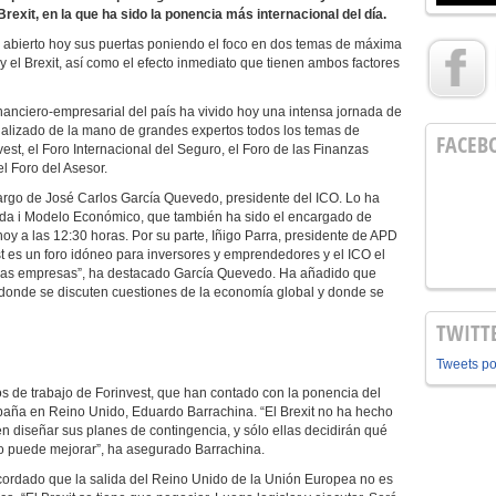
rexit, en la que ha sido la ponencia más internacional del día.
a abierto hoy sus puertas poniendo el foco en dos temas de máxima
y el Brexit, así como el efecto inmediato que tienen ambos factores
nanciero-empresarial del país ha vivido hoy una intensa jornada de
alizado de la mano de grandes expertos todos los temas de
FACEB
vest, el Foro Internacional del Seguro, el Foro de las Finanzas
l Foro del Asesor.
cargo de José Carlos García Quevedo, presidente del ICO. Lo ha
nda i Modelo Económico, que también ha sido el encargado de
hoy a las 12:30 horas. Por su parte, Iñigo Parra, presidente de APD
t es un foro idóneo para inversores y emprendedores y el ICO el
e las empresas”, ha destacado García Quevedo. Ha añadido que
o donde se discuten cuestiones de la economía global y donde se
TWITT
Tweets p
s de trabajo de Forinvest, que han contado con la ponencia del
aña en Reino Unido, Eduardo Barrachina. “El Brexit no ha hecho
diseñar sus planes de contingencia, y sólo ellas decidirán qué
ro puede mejorar”, ha asegurado Barrachina.
cordado que la salida del Reino Unido de la Unión Europea no es