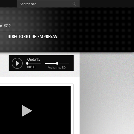
O
DIRECTORIO DE EMPRESAS
Onda15
00:00
Volume: 50