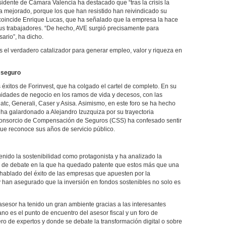
sidente de Cámara Valencia ha destacado que “tras la crisis la
a mejorado, porque los que han resistido han reivindicado su
e coincide Enrique Lucas, que ha señalado que la empresa la hace
us trabajadores. “De hecho, AVE surgió precisamente para
sario”, ha dicho.
 el verdadero catalizador para generar empleo, valor y riqueza en
l seguro
 éxitos de Forinvest, que ha colgado el cartel de completo. En su
nidades de negocio en los ramos de vida y decesos, con las
atc, Generali, Caser y Asisa. Asimismo, en este foro se ha hecho
ha galardonado a Alejandro Izuzquiza por su trayectoria
 Consorcio de Compensación de Seguros (CSS) ha confesado sentir
que reconoce sus años de servicio público.
nido la sostenibilidad como protagonista y ha analizado la
a de debate en la que ha quedado patente que estos más que una
ablado del éxito de las empresas que apuesten por la
y han asegurado que la inversión en fondos sostenibles no solo es
asesor ha tenido un gran ambiente gracias a las interesantes
no es el punto de encuentro del asesor fiscal y un foro de
 de expertos y donde se debate la transformación digital o sobre