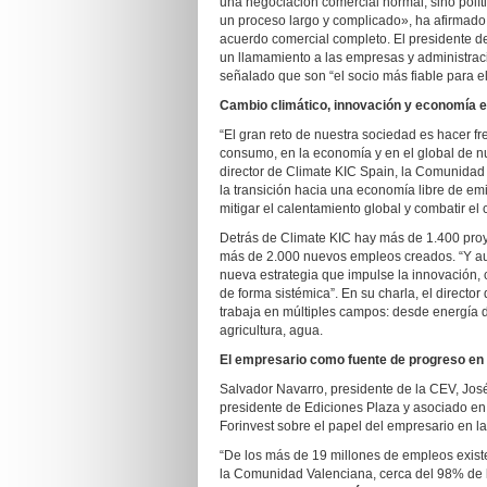
una negociación comercial normal, sino polític
un proceso largo y complicado», ha afirmado,
acuerdo comercial completo. El presidente 
un llamamiento a las empresas y administrac
señalado que son “el socio más fiable para e
Cambio climático, innovación y economía e
“El gran reto de nuestra sociedad es hacer fr
consumo, en la economía y en el global de nu
director de Climate KIC Spain, la Comunidad
la transición hacia una economía libre de em
mitigar el calentamiento global y combatir el 
Detrás de Climate KIC hay más de 1.400 pro
más de 2.000 nuevos empleos creados. “Y aun
nueva estrategia que impulse la innovación, c
de forma sistémica”. En su charla, el direct
trabaja en múltiples campos: desde energía d
agricultura, agua.
El empresario como fuente de progreso en 
Salvador Navarro, presidente de la CEV, Jos
presidente de Ediciones Plaza y asociado e
Forinvest sobre el papel del empresario en l
“De los más de 19 millones de empleos exist
la Comunidad Valenciana, cerca del 98% de 