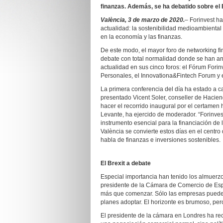
finanzas. Además, se ha debatido sobre el B
València, 3 de marzo de 2020.
–
Forinvest h
actualidad: la sostenibilidad medioambiental 
en la economía y las finanzas.
De este modo, el mayor foro de networking fi
debate con total normalidad donde se han an
actualidad en sus cinco foros: el Fórum Forin
Personales, el Innovationa&Fintech Forum y e
La primera conferencia del día ha estado a 
presentado Vicent Soler, conseller de Hacie
hacer el recorrido inaugural por el certamen 
Levante, ha ejercido de moderador. “Forinves
instrumento esencial para la financiación d
València se convierte estos días en el centr
habla de finanzas e inversiones sostenibles.
El Brexit a debate
Especial importancia han tenido los almuerzo
presidente de la Cámara de Comercio de Esp
más que comenzar. Sólo las empresas pueden 
planes adoptar. El horizonte es brumoso, pe
El presidente de la cámara en Londres ha re