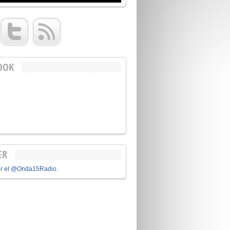
OOK
ER
or el @Onda15Radio.