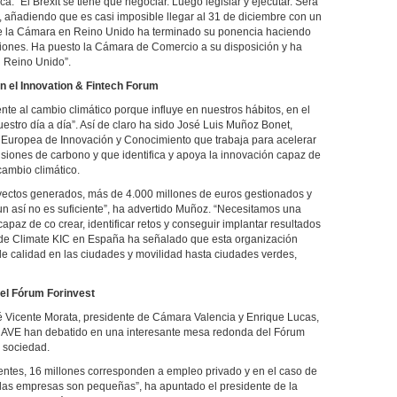
a. “El Brexit se tiene que negociar. Luego legislar y ejecutar. Será
 añadiendo que es casi imposible llegar al 31 de diciembre con un
de la Cámara en Reino Unido ha terminado su ponencia haciendo
iones. Ha puesto la Cámara de Comercio a su disposición y ha
l Reino Unido”.
n el Innovation & Fintech Forum
ente al cambio climático porque influye en nuestros hábitos, en el
estro día a día”. Así de claro ha sido José Luis Muñoz Bonet,
 Europea de Innovación y Conocimiento que trabaja para acelerar
isiones de carbono y que identifica y apoya la innovación capaz de
cambio climático.
yectos generados, más de 4.000 millones de euros gestionados y
 así no es suficiente”, ha advertido Muñoz. “Necesitamos una
apaz de co crear, identificar retos y conseguir implantar resultados
or de Climate KIC en España ha señalado que esta organización
e calidad en las ciudades y movilidad hasta ciudades verdes,
el Fórum Forinvest
é Vicente Morata, presidente de Cámara Valencia y Enrique Lucas,
n AVE han debatido en una interesante mesa redonda del Fórum
a sociedad.
entes, 16 millones corresponden a empleo privado y en el caso de
las empresas son pequeñas”, ha apuntado el presidente de la