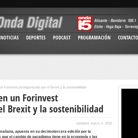
NOTICIAS
DEPORTES
PODCAST
PROGRAMACIÓN
CONTACT
un Forinvest protagonizado por el Brexit y la sostenibilidad
 en un Forinvest
l Brexit y la sostenibilidad
Updated: marzo 4, 2020
 mañana, apuesta en su decimotercera edición por la
s que el cambio de paradigma tiene en la economía y las