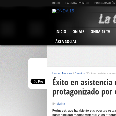
INICIO
LA ONDA EVENTOS
PROGRAMACIÓN
INICIO
ON AIR
ONDA 15 TV
ÁREA SOCIAL
Home
/
Noticias
/
Eventos
/
Éxito en asistencia en 
Éxito en asistencia
protagonizado por e
By
Marina
Forinvest, que ha abierto sus puertas esta
sostenibilidad medioambiental y los efecto