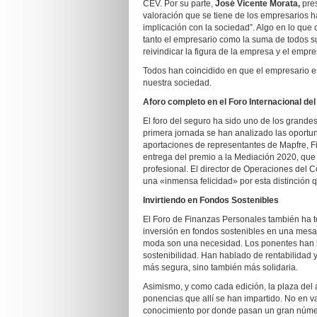
CEV. Por su parte,
José Vicente Morata,
pre
valoración que se tiene de los empresarios h
implicación con la sociedad”. Algo en lo qu
tanto el empresario como la suma de todos s
reivindicar la figura de la empresa y el empre
Todos han coincidido en que el empresario es
nuestra sociedad.
Aforo completo en el Foro Internacional de
El foro del seguro ha sido uno de los grandes
primera jornada se han analizado las oportu
aportaciones de representantes de Mapfre, Fi
entrega del premio a la Mediación 2020, que 
profesional. El director de Operaciones del
una «inmensa felicidad» por esta distinción 
Invirtiendo en Fondos Sostenibles
El Foro de Finanzas Personales también ha te
inversión en fondos sostenibles en una mes
moda son una necesidad. Los ponentes han h
sostenibilidad. Han hablado de rentabilidad 
más segura, sino también más solidaria.
Asimismo, y como cada edición, la plaza del 
ponencias que allí se han impartido. No en va
conocimiento por donde pasan un gran número