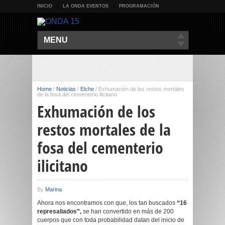
INICIO
LA ONDA EVENTOS
PROGRAMACIÓN
MENU
Home
/
Noticias
/
Elche
/
Exhumación de los restos mortales
de la fosa del cementerio ilicitano
Exhumación de los
restos mortales de la
fosa del cementerio
ilicitano
By
Marina
Ahora nos encontramos con que, los tan buscados
“16
represaliados”,
se han convertido en más de 200
cuerpos que con toda probabilidad datan del inicio de