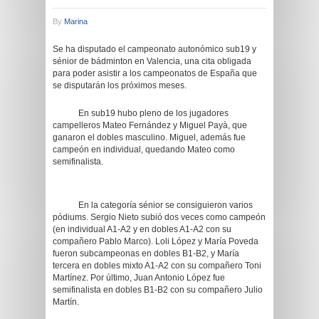
By
Marina
Se ha disputado el campeonato autonómico sub19 y
sénior de bádminton en Valencia, una cita obligada
para poder asistir a los campeonatos de España que
se disputarán los próximos meses.
En sub19 hubo pleno de los jugadores
campelleros Mateo Fernández y Miguel Payà, que
ganaron el dobles masculino. Miguel, además fue
campeón en individual, quedando Mateo como
semifinalista.
En la categoría sénior se consiguieron varios
pódiums. Sergio Nieto subió dos veces como campeón
(en individual A1-A2 y en dobles A1-A2 con su
compañero Pablo Marco). Loli López y María Poveda
fueron subcampeonas en dobles B1-B2, y María
tercera en dobles mixto A1-A2 con su compañero Toni
Martínez. Por último, Juan Antonio López fue
semifinalista en dobles B1-B2 con su compañero Julio
Martín.