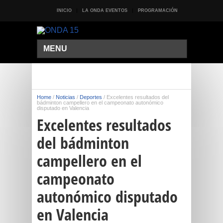
INICIO
LA ONDA EVENTOS
PROGRAMACIÓN
MENU
Home
/
Noticias
/
Deportes
/
Excelentes resultados del
bádminton campellero en el campeonato autonómico
disputado en Valencia
Excelentes resultados
del bádminton
campellero en el
campeonato
autonómico disputado
en Valencia