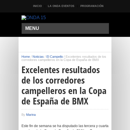
INICIO
LA ONDA EVENTOS
PROGRAMACIÓN
MENU
Home
/
Noticias
/
El Campello
/
Excelentes resultados de los
corredores campelleros en la Copa de España de BMX
Excelentes resultados
de los corredores
campelleros en la Copa
de España de BMX
By
Marina
Este fin de semana se ha disputado las tercera y cuarta