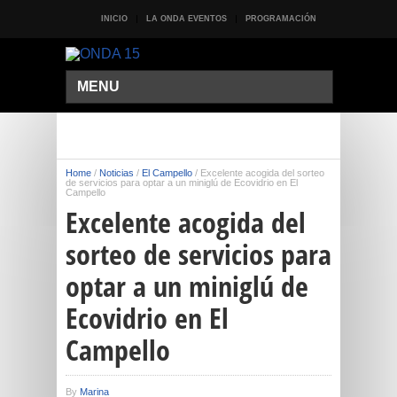
INICIO
LA ONDA EVENTOS
PROGRAMACIÓN
MENU
Home
/
Noticias
/
El Campello
/
Excelente acogida del sorteo
de servicios para optar a un miniglú de Ecovidrio en El
Campello
Excelente acogida del
sorteo de servicios para
optar a un miniglú de
Ecovidrio en El
Campello
By
Marina