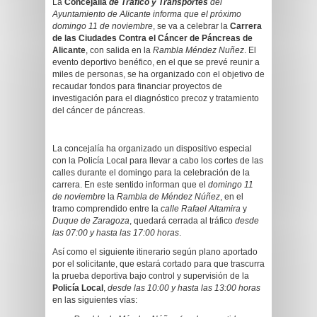
La
Concejalía
de Tráfico y Transportes
del
Ayuntamiento de Alicante informa que el próximo
domingo 11 de noviembre
, se va a celebrar la
Carrera
de las Ciudades Contra el Cáncer de Páncreas de
Alicante
, con salida en la
Rambla Méndez Nuñez
. El
evento deportivo benéfico, en el que se prevé reunir a
miles de personas, se ha organizado con el objetivo de
recaudar fondos para financiar proyectos de
investigación para el diagnóstico precoz y tratamiento
del cáncer de páncreas.
La concejalía ha organizado un dispositivo especial
con la Policía Local para llevar a cabo los cortes de las
calles durante el domingo para la celebración de la
carrera.
En este sentido informan que el
domingo 11
de noviembre
la
Rambla de Méndez Núñez
, en el
tramo comprendido entre la
calle Rafael Altamira
y
Duque de Zaragoza
, quedará cerrada al tráfico
desde
las 07:00 y hasta las 17:00 horas
.
Así como el siguiente itinerario según plano aportado
por el solicitante, que estará cortado para que trascurra
la prueba deportiva bajo control y supervisión de la
Policía Local
,
desde las 10:00 y hasta las 13:00 horas
en las siguientes vías: