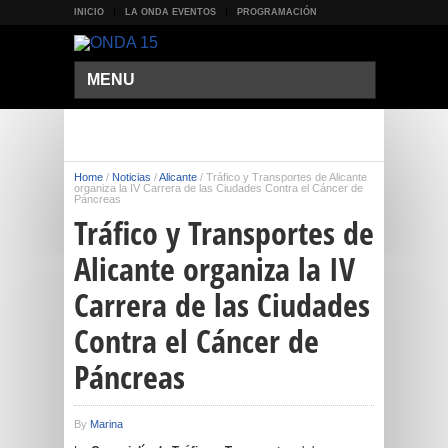
INICIO
LA ONDA EVENTOS
PROGRAMACIÓN
MENU
Home
/
Noticias
/
Alicante
/
Tráfico y Transportes de Alicante
organiza la IV Carrera de las Ciudades Contra el Cáncer de
Páncreas
Tráfico y Transportes de
Alicante organiza la IV
Carrera de las Ciudades
Contra el Cáncer de
Páncreas
By
Marina