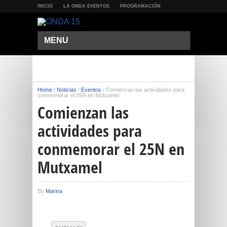
INICIO
LA ONDA EVENTOS
PROGRAMACIÓN
MENU
Home
/
Noticias
/
Eventos
/
Comienzan las actividades para
conmemorar el 25N en Mutxamel
Comienzan las
actividades para
conmemorar el 25N en
Mutxamel
By
Marina