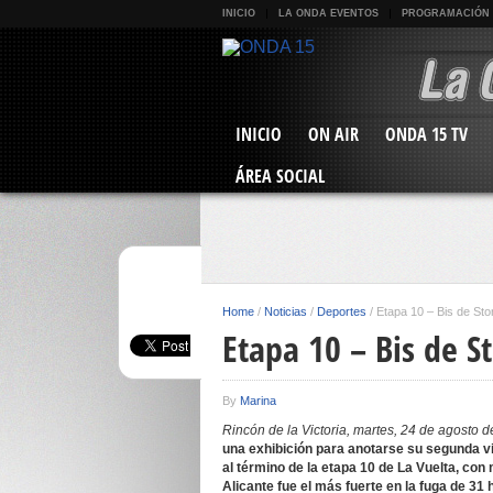
INICIO
LA ONDA EVENTOS
PROGRAMACIÓN
INICIO
ON AIR
ONDA 15 TV
ÁREA SOCIAL
Home
/
Noticias
/
Deportes
/
Etapa 10 – Bis de Stor
Etapa 10 – Bis de S
By
Marina
Rincón de la Victoria, martes, 24 de agosto 
una exhibición para anotarse su segunda vic
al término de la etapa 10 de La Vuelta, con
Alicante fue el más fuerte en la fuga de 31