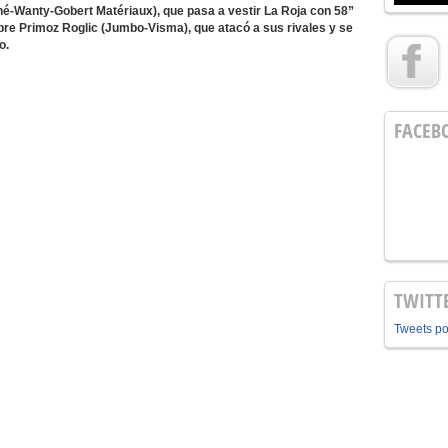
hé-Wanty-Gobert Matériaux), que pasa a vestir La Roja con 58”
obre Primoz Roglic (Jumbo-Visma), que atacó a sus rivales y se
o.
FACEB
TWITT
Tweets p