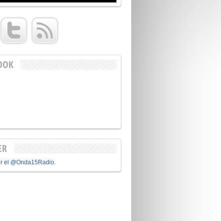
OOK
ER
or el @Onda15Radio.