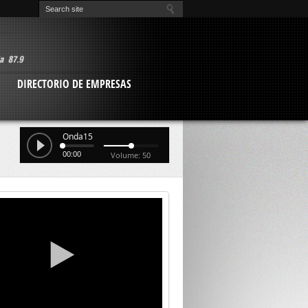
O
DIRECTORIO DE EMPRESAS
Onda15
00:00
Volume: 50