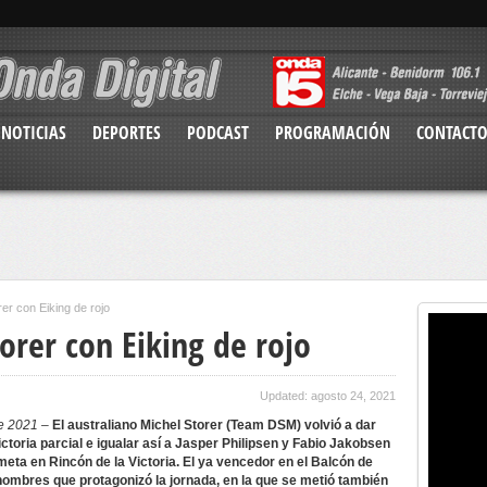
NOTICIAS
DEPORTES
PODCAST
PROGRAMACIÓN
CONTACT
er con Eiking de rojo
torer con Eiking de rojo
Updated: agosto 24, 2021
de 2021 –
El australiano Michel Storer (Team DSM) volvió a dar
toria parcial e igualar así a Jasper Philipsen y Fabio Jakobsen
 meta en Rincón de la Victoria. El ya vencedor en el Balcón de
 hombres que protagonizó la jornada, en la que se metió también