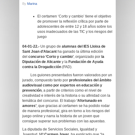
By
Marina
El certamen ‘Corto y cambio’ tiene el objetivo
de promover la reflexión crítica por parte de
adolescentes de entre 12 y 18 años sobre los
usos inadecuados de las TIC y los riesgos del
juego
04-01-22.-
Un grupo de
alumnas del IES Lloixa de
Sant Joan d’Alacant
ha ganado la última edición
del
concurso ‘Corto y cambio’
, organizado por
la
Diputación de Alicante
y la
Fundación de Ayuda
contra la Drogadicción
(FAD).
Los guiones presentados fueron valorados por un
jurado, compuesto tanto por
profesionales del ámbito
audiovisual como por expertos en educación y
prevención
, a partir de criterios como el nivel de
creatividad e interés de la historia o su afinidad con la
temática del concurso. El trabajo
‘Afortunado en
amores’
, que gracias al certamen se ha podido rodar
de manera profesional, gira en torno a los riesgos del
juego online y narra la historia de un joven que
consigue superar sus problemas con las apuestas.
La diputada de Servicios Sociales, Igualdad y
Juventud, Mª
Carmen Jover
, ha explicado que “la