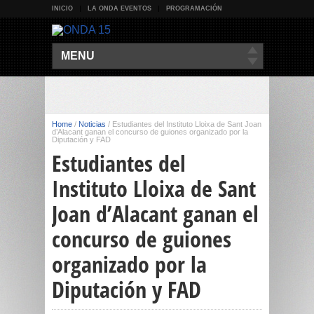
INICIO
LA ONDA EVENTOS
PROGRAMACIÓN
MENU
Home
/
Noticias
/
Estudiantes del Instituto Lloixa de Sant Joan
d’Alacant ganan el concurso de guiones organizado por la
Diputación y FAD
Estudiantes del
Instituto Lloixa de Sant
Joan d’Alacant ganan el
concurso de guiones
organizado por la
Diputación y FAD