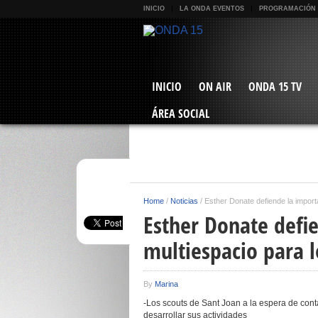
INICIO
LA ONDA EVENTOS
PROGRAMACIÓN
INICIO
ON AIR
ONDA 15 TV
ÁREA SOCIAL
Home
/
Noticias
/
Esther Donate defiende la import
Esther Donate defi
multiespacio para l
By
Marina
-Los scouts de Sant Joan a la espera de cont
desarrollar sus actividades