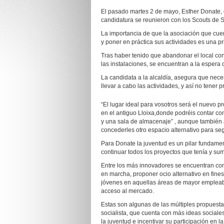
El pasado martes 2 de mayo, Esther Donate, 
candidatura se reunieron con los Scouts de 
La importancia de que la asociación que c
y poner en práctica sus actividades es una p
Tras haber tenido que abandonar el local co
las instalaciones, se encuentran a la espera
La candidata a la alcaldía, asegura que ne
llevar a cabo las actividades, y así no tener 
“El lugar ideal para vosotros será el nuevo pr
en el antiguo Lloixa,donde podréis contar con
y una sala de almacenaje” , aunque también 
concederles otro espacio alternativo para seg
Para Donate la juventud es un pilar fundame
continuar todos los proyectos que tenía y su
Entre los más innovadores se encuentran con
en marcha, proponer ocio alternativo en fin
jóvenes en aquellas áreas de mayor empleabil
acceso al mercado.
Estas son algunas de las múltiples propuest
socialista, que cuenta con más ideas sociale
la juventud e incentivar su participación en la