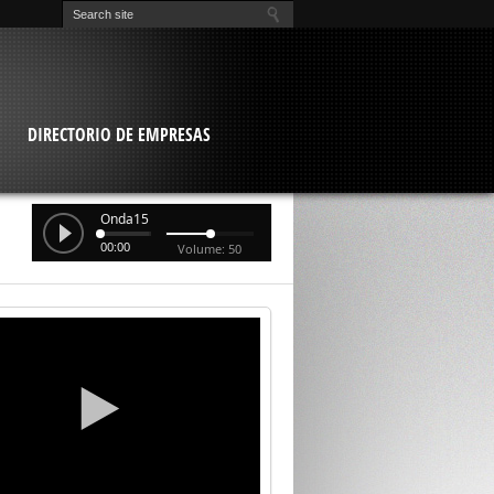
O
DIRECTORIO DE EMPRESAS
Onda15
00:00
Volume: 50