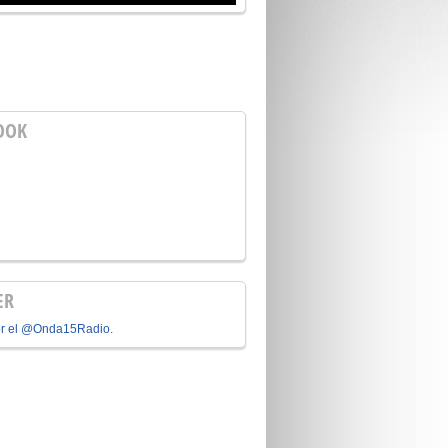
OOK
ER
or el @Onda15Radio.