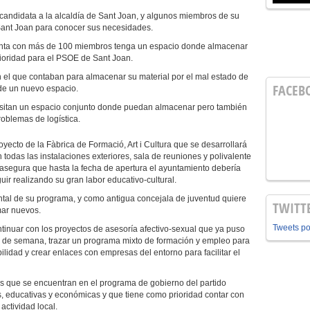
candidata a la alcaldía de Sant Joan, y algunos miembros de su
Sant Joan para conocer sus necesidades.
uenta con más de 100 miembros tenga un espacio donde almacenar
rioridad para el PSOE de Sant Joan.
n el que contaban para almacenar su material por el mal estado de
FACEB
 de un nuevo espacio.
cesitan un espacio conjunto donde puedan almacenar pero también
problemas de logística.
oyecto de la Fàbrica de Formació, Art i Cultura que se desarrollará
 todas las instalaciones exteriores, sala de reuniones y polivalente
asegura que hasta la fecha de apertura el ayuntamiento debería
uir realizando su gran labor educativo-cultural.
ntal de su programa, y como antigua concejala de juventud quiere
TWITT
mar nuevos.
Tweets p
tinuar con los proyectos de asesoría afectivo-sexual que ya puso
es de semana, trazar un programa mixto de formación y empleo para
idad y crear enlaces con empresas del entorno para facilitar el
as que se encuentran en el programa de gobierno del partido
s, educativas y económicas y que tiene como prioridad contar con
 actividad local.