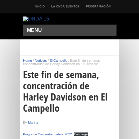
INICIO
LA ONDA EVENTOS
PROGRAMACIÓN
MENU
Home
/
Noticias
/
El Campello
/
Este fin de semana,
concentración de Harley Davidson en El Campello
Este fin de semana,
concentración de
Harley Davidson en El
Campello
By
Marina
Programa Concentra motera 2022
Descarga