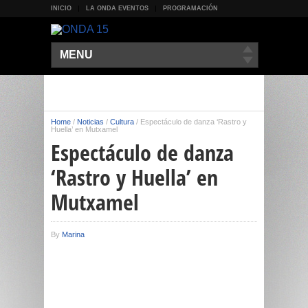
INICIO
LA ONDA EVENTOS
PROGRAMACIÓN
MENU
Home
/
Noticias
/
Cultura
/
Espectáculo de danza ‘Rastro y
Huella’ en Mutxamel
Espectáculo de danza
‘Rastro y Huella’ en
Mutxamel
By
Marina