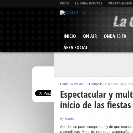
INICIO
LA ONDA EVENTOS
PROGRAMACIÓN
INICIO
ON AIR
ONDA 15 TV
ÁREA SOCIAL
Home
/
Noticias
/
El Campello
/
Espectacular y multi
Espectacular y mult
inicio de las fiestas
By
Marina
Anoche se pudo comprobar, y de qué manera, 
campelleras. Miles de personas acompañaron a