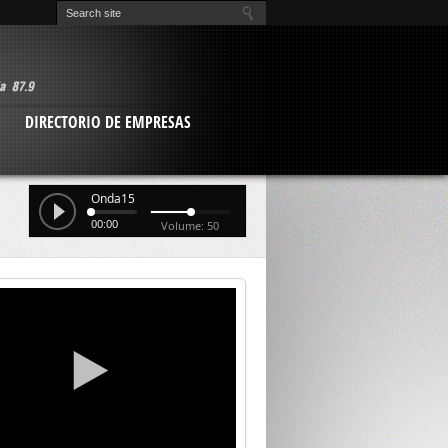
O
DIRECTORIO DE EMPRESAS
Onda15
00:00
Volume: 50