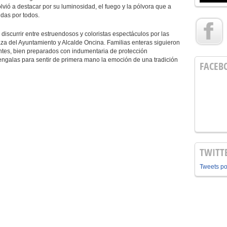
lvió a destacar por su luminosidad, el fuego y la pólvora que a
das por todos.
a discurrir entre estruendosos y coloristas espectáculos por las
aza del Ayuntamiento y Alcalde Oncina. Familias enteras siguieron
entes, bien preparados con indumentaria de protección
engalas para sentir de primera mano la emoción de una tradición
FACEB
TWITT
Tweets p