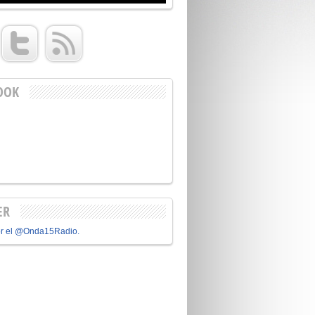
OOK
ER
or el @Onda15Radio.