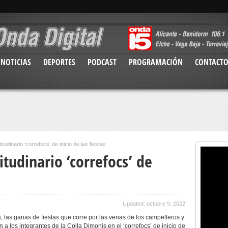
NOTICIAS
DEPORTES
PODCAST
PROGRAMACIÓN
CONTACT
tudinario ‘correfocs’ de inicio de las fiestas
itudinario ‘correfocs’ de
Updated: octubre 9, 2022
las ganas de fiestas que corre por las venas de los campelleros y
 los integrantes de la Colla Dimonis en el ‘correfocs’ de inicio de