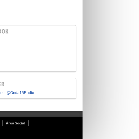
OOK
ER
or el @Onda15Radio.
Área Social