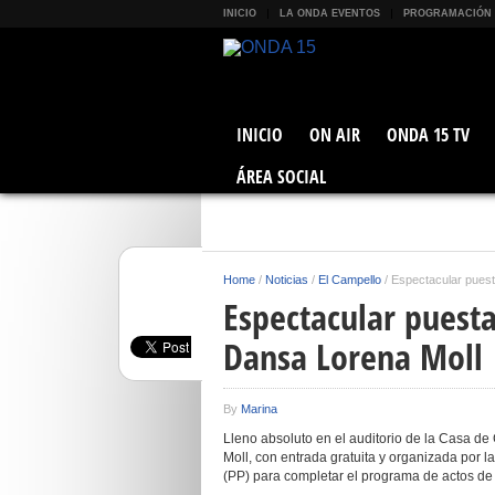
INICIO
LA ONDA EVENTOS
PROGRAMACIÓN
INICIO
ON AIR
ONDA 15 TV
ÁREA SOCIAL
Home
/
Noticias
/
El Campello
/
Espectacular puest
Espectacular puesta
Dansa Lorena Moll
By
Marina
Lleno absoluto en el auditorio de la Casa de 
Moll, con entrada gratuita y organizada por l
(PP) para completar el programa de actos de l