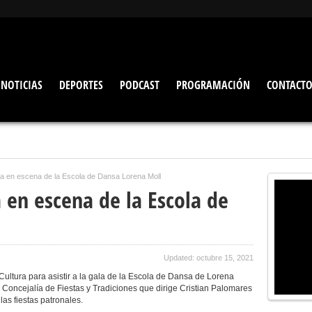
NOTICIAS
DEPORTES
PODCAST
PROGRAMACIÓN
CONTACT
a en escena de la Escola de Dansa Lorena Moll
 en escena de la Escola de
Updated: octubre 15, 2021
Cultura para asistir a la gala de la Escola de Dansa de Lorena
a Concejalía de Fiestas y Tradiciones que dirige Cristian Palomares
as fiestas patronales.