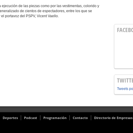
la ejecución de las piezas como por las vestimentas, colorido y
generalizado de cientos de espectadores, entre los que se
 el portavoz del PSPV, Vicent Vaello.
FACEB
TWITT
Tweets p
Deportes
Podcast
Programación
Contacto
Directorio de Empresas