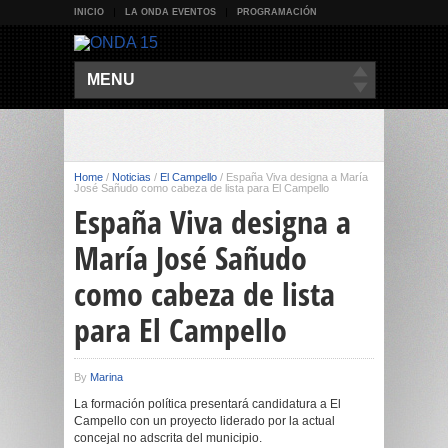
INICIO
LA ONDA EVENTOS
PROGRAMACIÓN
MENU
Home
/
Noticias
/
El Campello
/
España Viva designa a María
José Sañudo como cabeza de lista para El Campello
España Viva designa a
María José Sañudo
como cabeza de lista
para El Campello
By
Marina
La formación política presentará candidatura a El
Campello con un proyecto liderado por la actual
concejal no adscrita del municipio.