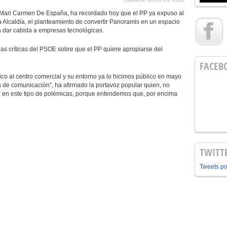
, Mari Carmen De España, ha recordado hoy que el PP ya expuso al
a Alcaldía, el planteamiento de convertir Panoramis en un espacio
 dar cabida a empresas tecnológicas.
as críticas del PSOE sobre que el PP quiere apropiarse del
FACEB
ico al centro comercial y su entorno ya lo hicimos público en mayo
os de comunicación”, ha afirmado la portavoz popular quien, no
r en este tipo de polémicas, porque entendemos que, por encima
TWITT
Tweets p