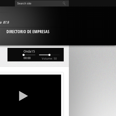
O
DIRECTORIO DE EMPRESAS
Onda15
00:00
Volume: 50