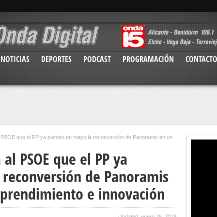
NOTICIAS
DEPORTES
PODCAST
PROGRAMACIÓN
CONTACT
 PSOE que el PP ya planteó en mayo la reconversión de Panoramis en un
 al PSOE que el PP ya
 reconversión de Panoramis
prendimiento e innovación
Updated: enero 28, 2019