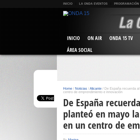
INICIO
LA ONDA EVENTOS
PROGRAMACIÓN
INICIO
ON AIR
ONDA 15 TV
ÁREA SOCIAL
Home
/
Noticias
/
Alicante
/
De España recuerda al
centro de emprendimiento e innovación
De España recuerda
planteó en mayo la
en un centro de em
By
Marina