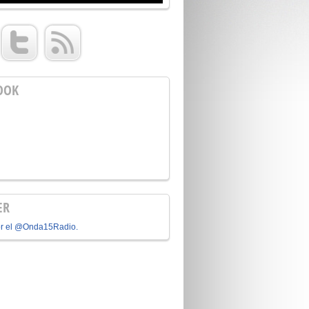
OOK
ER
or el @Onda15Radio.