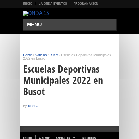
INICIO
LA ONDA EVENTOS
PROGRAMACIÓN
MENU
Home
/
Noticias
/
Busot
/
Escuelas Deportivas Municipales
2022 en Busot
Escuelas Deportivas
Municipales 2022 en
Busot
By
Marina
Inicio
On Air
Onda 15 TV
Noticias